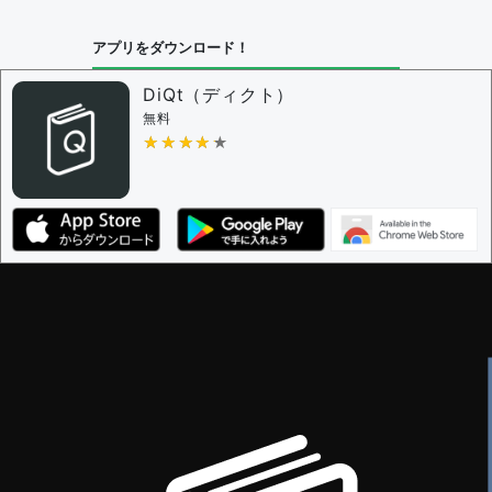
問題の編集設定
アプリをダウンロード！
問題の編集権限を持つユーザー -
すべてのユーザー
審査に対する投票権限を持つユーザー -
編集者
DiQt（ディクト）
決定に必要な投票数 -
1
無料
★★★★★
★★★★★
編集ガイドライン