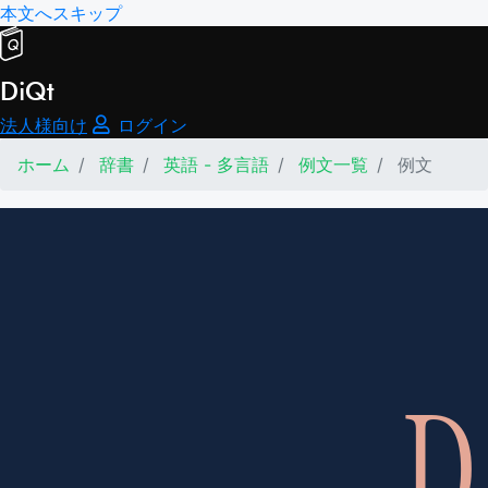
本文へスキップ
DiQt
法人様向け
ログイン
ホーム
辞書
英語 - 多言語
例文一覧
例文