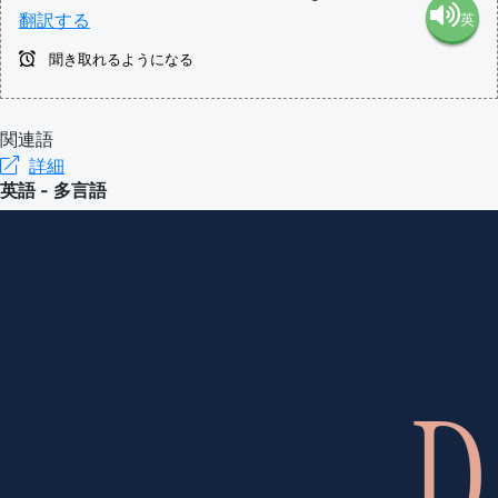
翻訳する
英
語（米
聞き取れるようになる
語（イ
国）
ギリ
関連語
(en-US)
詳細
英語 - 多言語
ス）
(en-GB)