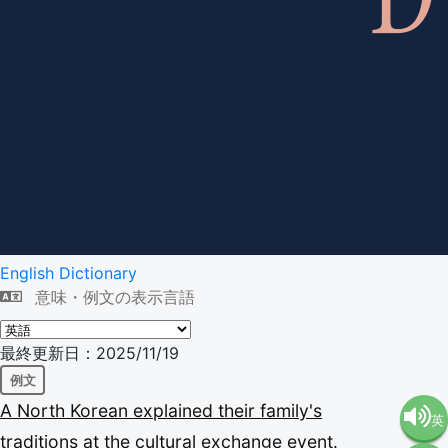
English Dictionary
意味・例文の表示言語
最終更新日：2025/11/19
例文
A
North
Korean
explained
their
family's
英
traditions
at
the
cultural
exchange
event.