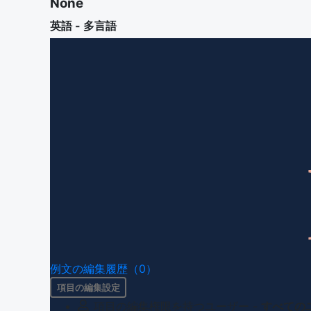
None
英語 - 多言語
例文の編集履歴（0）
項目の編集設定
項目の編集権限を持つユーザー -
すべての