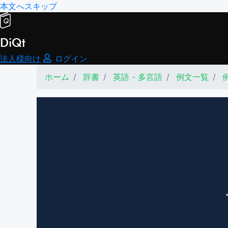
本文へスキップ
DiQt
法人様向け
ログイン
ホーム
辞書
英語 - 多言語
例文一覧