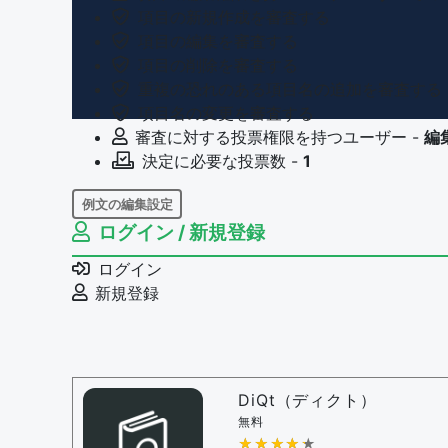
項目の新規作成を審査する
項目の編集を審査する
項目の削除を審査する
重複の恐れのある項目名の追加を審査する
項目名の変更を審査する
審査に対する投票権限を持つユーザー -
編
決定に必要な投票数 -
1
例文の編集設定
ログイン / 新規登録
例文の編集権限を持つユーザー -
すべての
例文の削除を審査する
ログイン
審査に対する投票権限を持つユーザー -
編
新規登録
決定に必要な投票数 -
1
問題の編集設定
問題の編集権限を持つユーザー -
すべての
審査に対する投票権限を持つユーザー -
編
DiQt（ディクト）
決定に必要な投票数 -
1
無料
★★★★★
★★★★★