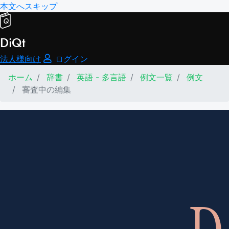
本文へスキップ
DiQt
法人様向け
ログイン
ホーム
辞書
英語 - 多言語
例文一覧
例文
審査中の編集