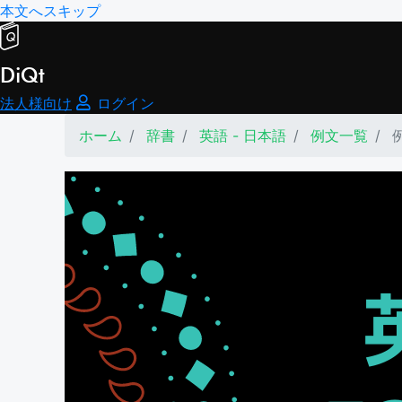
本文へスキップ
DiQt
法人様向け
ログイン
ホーム
辞書
英語 - 日本語
例文一覧