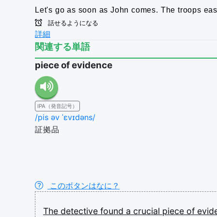
Let's go as soon as John comes.
The troops eas
話せるようになる
詳細
関連する単語
piece of evidence
IPA（発音記号）
/pis əv ˈɛvɪdəns/
証拠品
このボタンはなに？
The
detective
found
a
crucial
piece
of
evid