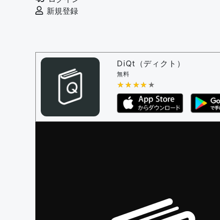
例文の削除を審査する
新規登録
審査に対する投票権限を持つユーザー -
編
決定に必要な投票数 -
1
問題の編集設定
問題の編集権限を持つユーザー -
すべての
DiQt（ディクト）
審査に対する投票権限を持つユーザー -
す
無料
決定に必要な投票数 -
★★★★★
★★★★★
1
編集ガイドライン