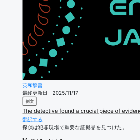
英和辞書
最終更新日：2025/11/17
例文
The
detective
found
a
crucial
piece
of
evide
翻訳する
探偵は犯罪現場で重要な証拠品を見つけた。