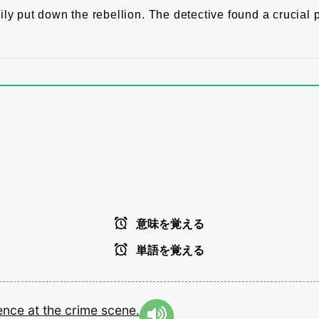
ily put down the rebellion.
The detective found a crucial 
意味を覚える
単語を覚える
ence
at
the
crime
scene.