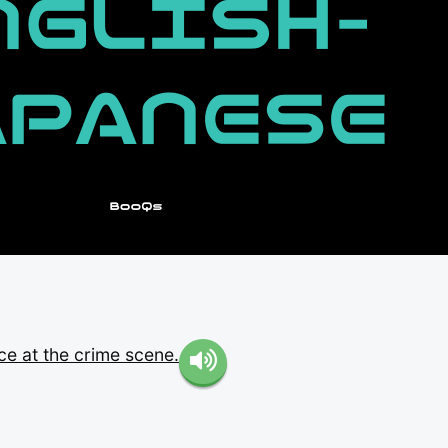
nce
at
the
crime
scene.