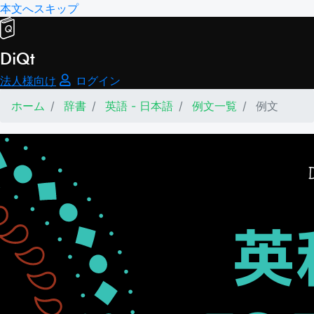
本文へスキップ
DiQt
法人様向け
ログイン
ホーム
辞書
英語 - 日本語
例文一覧
例文