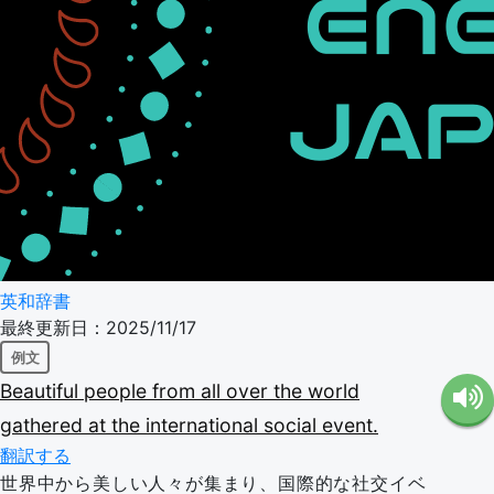
英和辞書
最終更新日：2025/11/17
例文
Beautiful
people
from
all
over
the
world
gathered
at
the
international
social
event.
翻訳する
世界中から美しい人々が集まり、国際的な社交イベ