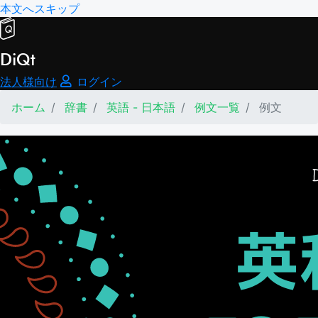
本文へスキップ
DiQt
法人様向け
ログイン
ホーム
辞書
英語 - 日本語
例文一覧
例文