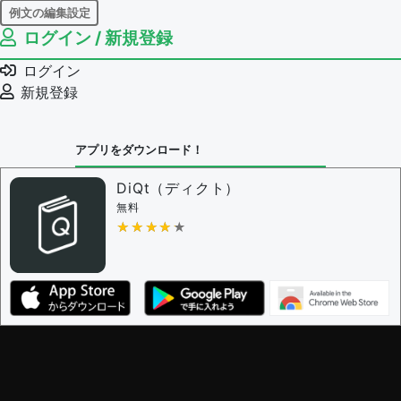
例文の編集設定
ログイン / 新規登録
例文の編集権限を持つユーザー -
すべてのユーザー
例文の編集を審査する
ログイン
例文の削除を審査する
新規登録
審査に対する投票権限を持つユーザー -
編集者
決定に必要な投票数 -
1
アプリをダウンロード！
問題の編集設定
問題の編集権限を持つユーザー -
すべてのユーザー
DiQt（ディクト）
審査に対する投票権限を持つユーザー -
すべてのユー
無料
ザー
★★★★★
★★★★★
決定に必要な投票数 -
1
編集ガイドライン