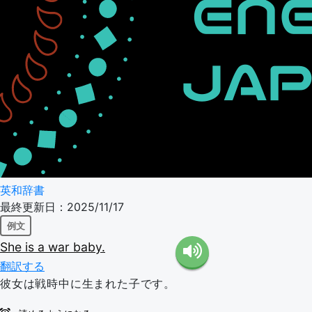
英和辞書
最終更新日：2025/11/17
例文
She
is
a
war
baby.
翻訳する
彼女は戦時中に生まれた子です。