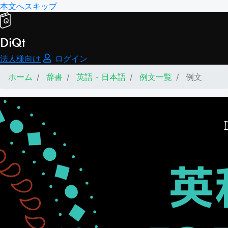
本文へスキップ
DiQt
法人様向け
ログイン
ホーム
辞書
英語 - 日本語
例文一覧
例文