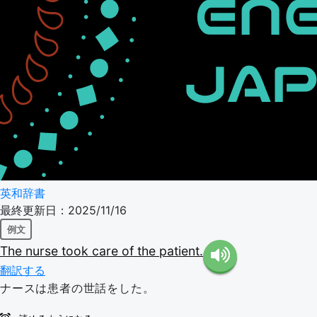
英和辞書
最終更新日：2025/11/16
例文
The
nurse
took
care
of
the
patient.
翻訳する
ナースは患者の世話をした。