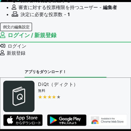
項目名の変更を審査する
審査に対する投票権限を持つユーザー -
編集者
決定に必要な投票数 -
1
例文の編集設定
ログイン / 新規登録
例文の編集権限を持つユーザー -
すべてのユーザー
例文の編集を審査する
ログイン
例文の削除を審査する
新規登録
審査に対する投票権限を持つユーザー -
編集者
決定に必要な投票数 -
1
アプリをダウンロード！
問題の編集設定
問題の編集権限を持つユーザー -
すべてのユーザー
DiQt（ディクト）
審査に対する投票権限を持つユーザー -
すべてのユー
無料
ザー
★★★★★
★★★★★
決定に必要な投票数 -
1
編集ガイドライン