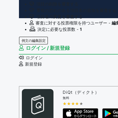
項目の削除を審査する
重複の恐れのある項目名の追加を審査する
項目名の変更を審査する
審査に対する投票権限を持つユーザー -
編
決定に必要な投票数 -
1
例文の編集設定
ログイン / 新規登録
例文の編集権限を持つユーザー -
すべての
例文の削除を審査する
ログイン
審査に対する投票権限を持つユーザー -
編
新規登録
決定に必要な投票数 -
1
問題の編集設定
問題の編集権限を持つユーザー -
すべての
審査に対する投票権限を持つユーザー -
編
DiQt（ディクト）
決定に必要な投票数 -
1
無料
★★★★★
★★★★★
編集ガイドライン