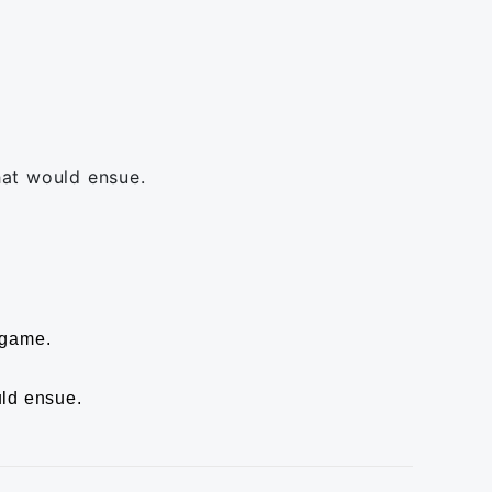
hat would ensue.
 game.
uld ensue.