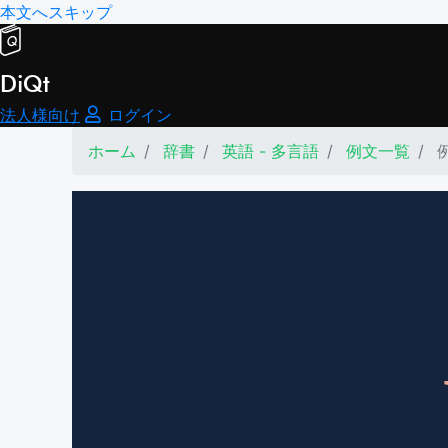
本文へスキップ
DiQt
法人様向け
ログイン
ホーム
辞書
英語 - 多言語
例文一覧