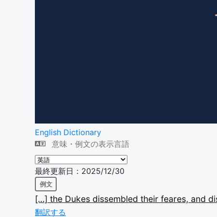
English Dictionary
意味・例文の表示言語
最終更新日：2025/12/30
例文
[…]
the
Dukes
dissembled
their
feares,
and
d
翻訳する