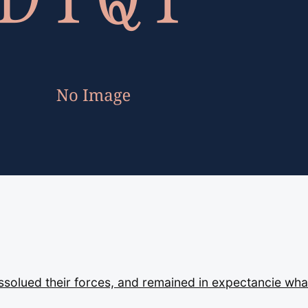
issolued
their
forces,
and
remained
in
expectancie
wha