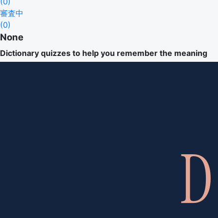
(
0
)
審査中
(
0
)
None
Dictionary quizzes to help you remember the meaning