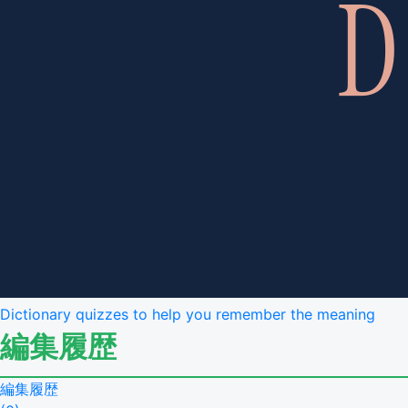
Dictionary quizzes to help you remember the meaning
編集履歴
編集履歴