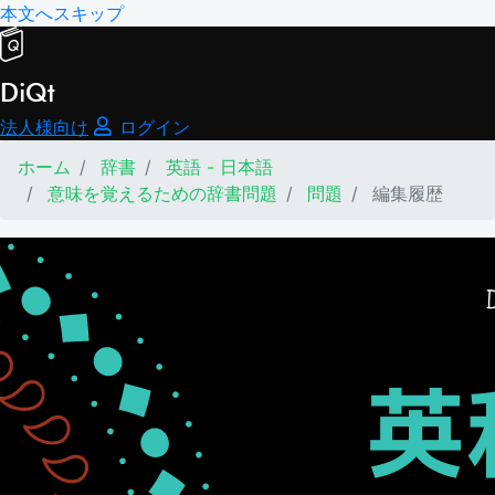
本文へスキップ
DiQt
法人様向け
ログイン
ホーム
辞書
英語 - 日本語
意味を覚えるための辞書問題
問題
編集履歴