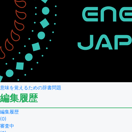
意味を覚えるための辞書問題
編集履歴
編集履歴
(
0
)
審査中