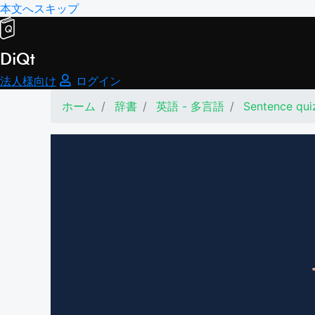
本文へスキップ
DiQt
法人様向け
ログイン
ホーム
辞書
英語 - 多言語
Sentence quiz