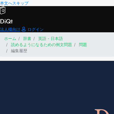
本文へスキップ
DiQt
法人様向け
ログイン
ホーム
辞書
英語 - 日本語
読めるようになるための例文問題
問題
編集履歴