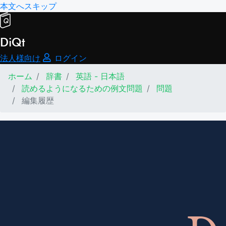
本文へスキップ
DiQt
法人様向け
ログイン
ホーム
辞書
英語 - 日本語
読めるようになるための例文問題
問題
編集履歴