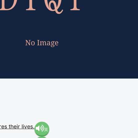
res
their
lives.
英