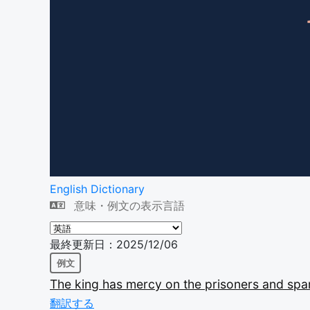
English Dictionary
意味・例文の表示言語
最終更新日：2025/12/06
例文
The
king
has
mercy
on
the
prisoners
and
spa
翻訳する