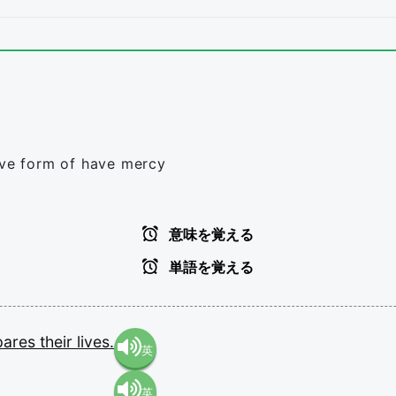
ive form of have mercy
意味を覚える
単語を覚える
pares
their
lives.
英
英