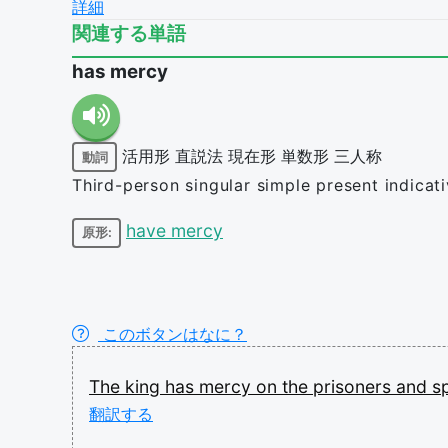
詳細
関連する単語
has mercy
活用形
直説法
現在形
単数形
三人称
動詞
Third-person singular simple present indicat
have mercy
原形:
このボタンはなに？
The
king
has
mercy
on
the
prisoners
and
s
翻訳する