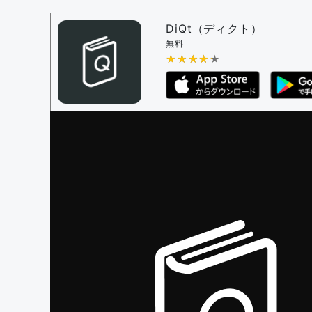
問題の編集権限を持つユーザー -
すべての
審査に対する投票権限を持つユーザー -
編
DiQt（ディクト）
決定に必要な投票数 -
1
無料
★★★★★
★★★★★
編集ガイドライン