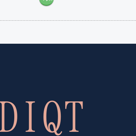
語（米
語（イ
国）
ギリ
(en-US)
ス）
(en-GB)