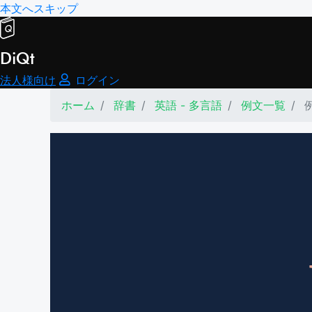
本文へスキップ
DiQt
法人様向け
ログイン
ホーム
辞書
英語 - 多言語
例文一覧