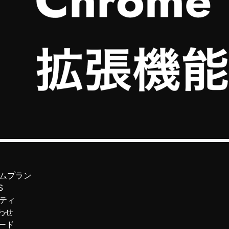
ムプラン
S
ティ
わせ
ード