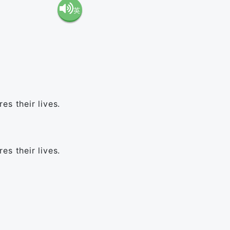
英
語（米
語（イ
国）
ギリ
(en-US)
ス）
es their lives.
(en-GB)
es their lives.