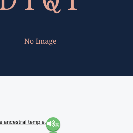
he
ancestral
temple.
英