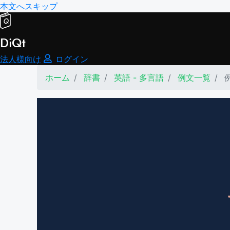
本文へスキップ
DiQt
法人様向け
ログイン
ホーム
辞書
英語 - 多言語
例文一覧