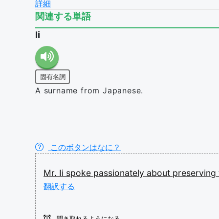
詳細
関連する単語
Ii
固有名詞
A surname from Japanese.
このボタンはなに？
Mr.
Ii
spoke
passionately
about
preserving
翻訳する
聞き取れるようになる