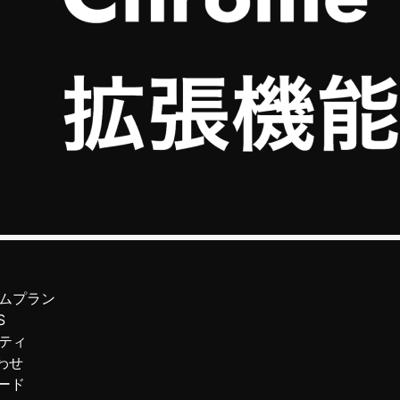
ムプラン
S
ティ
わせ
ード