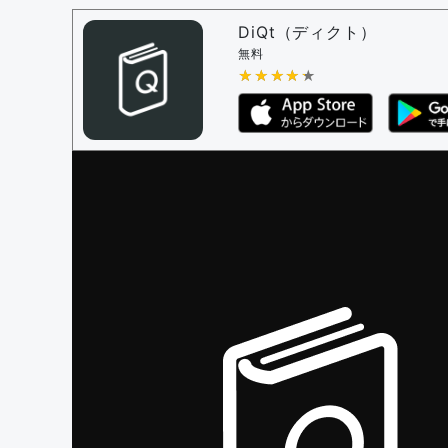
問題の編集権限を持つユーザー -
すべての
審査に対する投票権限を持つユーザー -
編
DiQt（ディクト）
決定に必要な投票数 -
1
無料
★★★★★
★★★★★
編集ガイドライン