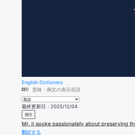
English Dictionary
意味・例文の表示言語
最終更新日：2025/12/04
例文
Mr.
Ii
spoke
passionately
about
preserving
t
翻訳する