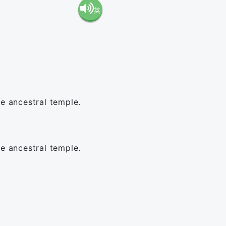
英
語（米
語（イ
国）
ギリ
(en-US)
ス）
he ancestral temple.
(en-GB)
he ancestral temple.