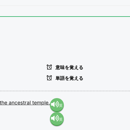
意味を覚える
単語を覚える
the
ancestral
temple.
英
英
語（米