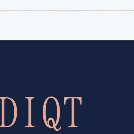
語（イ
国）
ギリ
(en-US)
ス）
(en-GB)