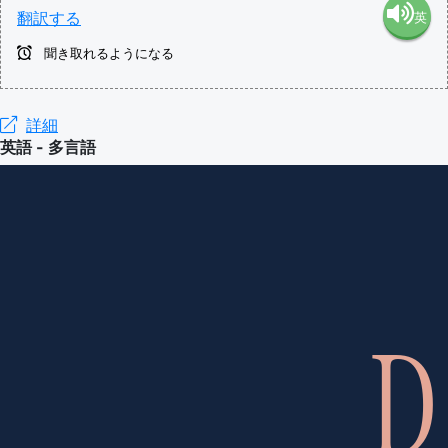
翻訳する
英
語（米
聞き取れるようになる
語（イ
国）
ギリ
詳細
(en-US)
英語 - 多言語
ス）
(en-GB)