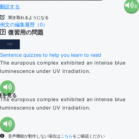
翻訳する
英
語（米
聞き取れるようになる
語（イ
例文の編集履歴（0）
国）
復習用の問題
ギリ
(en-US)
Sentence quizzes to help you learn to read
ス）
The europous complex exhibited an intense blue
luminescence under UV irradiation.
(en-GB)
解を見る
The europous complex exhibited an intense blue
luminescence under UV irradiation.
音声機能が動作しない場合は
こちら
をご確認ください