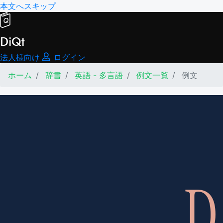
本文へスキップ
DiQt
法人様向け
ログイン
ホーム
辞書
英語 - 多言語
例文一覧
例文