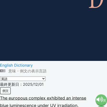
English Dictionary
意味・例文の表示言語
最終更新日：2025/12/01
例文
The
europous
complex
exhibited
an
intense
英
blue
luminescence
under
UV
irradiation.