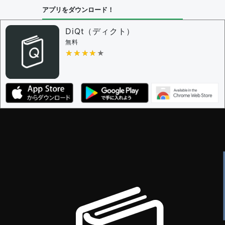
問題の編集設定
アプリをダウンロード！
問題の編集権限を持つユーザー -
すべてのユーザー
審査に対する投票権限を持つユーザー -
編集者
DiQt（ディクト）
決定に必要な投票数 -
1
無料
★★★★★
★★★★★
編集ガイドライン