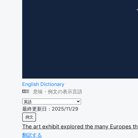
English Dictionary
意味・例文の表示言語
最終更新日：2025/11/29
例文
The
art
exhibit
explored
the
many
Europes
t
翻訳する