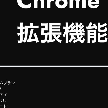
ムプラン
S
ティ
わせ
ード