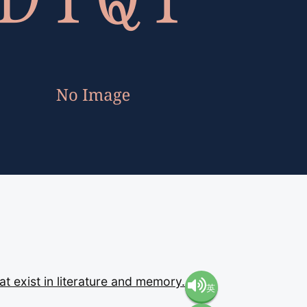
hat
exist
in
literature
and
memory.
英