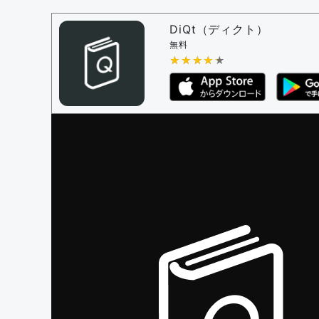
問題の編集権限を持つユーザー -
すべての
審査に対する投票権限を持つユーザー -
編
DiQt（ディクト）
決定に必要な投票数 -
1
無料
★★★★★
★★★★★
編集ガイドライン