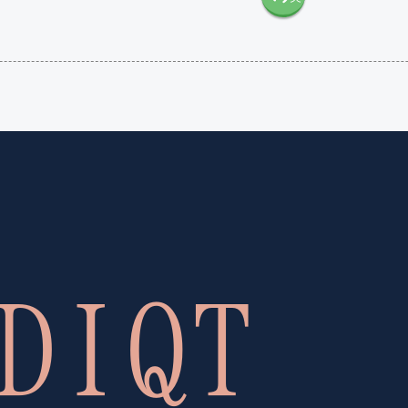
語（米
語（イ
国）
ギリ
(en-US)
ス）
(en-GB)