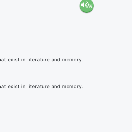
英
語（米
語（イ
国）
ギリ
(en-US)
ス）
at exist in literature and memory.
(en-GB)
at exist in literature and memory.