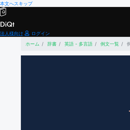
本文へスキップ
DiQt
法人様向け
ログイン
ホーム
辞書
英語 - 多言語
例文一覧