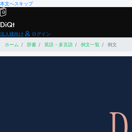
本文へスキップ
DiQt
法人様向け
ログイン
ホーム
辞書
英語 - 多言語
例文一覧
例文