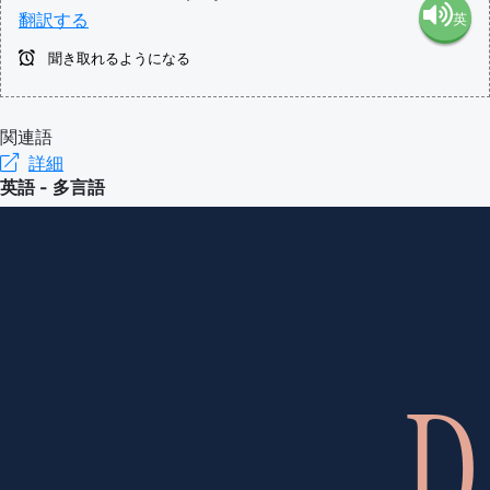
翻訳する
英
語（米
聞き取れるようになる
語（イ
国）
ギリ
関連語
(en-US)
詳細
英語 - 多言語
ス）
(en-GB)