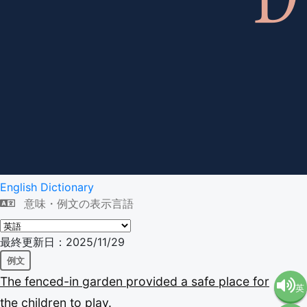
English Dictionary
意味・例文の表示言語
最終更新日：2025/11/29
例文
The
fenced-in
garden
provided
a
safe
place
for
英
the
children
to
play.