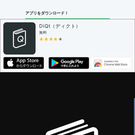
問題の編集設定
アプリをダウンロード！
問題の編集権限を持つユーザー -
すべてのユーザー
審査に対する投票権限を持つユーザー -
編集者
DiQt（ディクト）
決定に必要な投票数 -
1
無料
★★★★★
★★★★★
編集ガイドライン