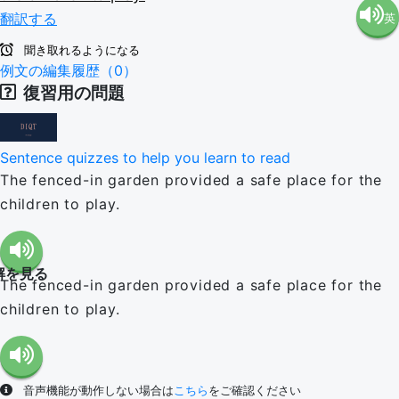
翻訳する
英
語（米
聞き取れるようになる
語（イ
例文の編集履歴（0）
国）
復習用の問題
ギリ
(en-US)
Sentence quizzes to help you learn to read
ス）
The fenced-in garden provided a safe place for the
children to play.
(en-GB)
解を見る
The fenced-in garden provided a safe place for the
children to play.
音声機能が動作しない場合は
こちら
をご確認ください