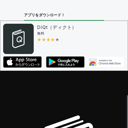
問題の編集設定
アプリをダウンロード！
問題の編集権限を持つユーザー -
すべてのユーザー
審査に対する投票権限を持つユーザー -
編集者
DiQt（ディクト）
決定に必要な投票数 -
1
無料
★★★★★
★★★★★
編集ガイドライン