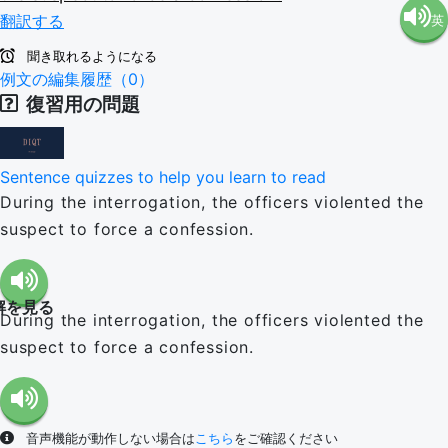
翻訳する
英
語（米
聞き取れるようになる
語（イ
例文の編集履歴（0）
国）
復習用の問題
ギリ
(en-US)
Sentence quizzes to help you learn to read
ス）
During the interrogation, the officers violented the
suspect to force a confession.
(en-GB)
解を見る
During the interrogation, the officers violented the
suspect to force a confession.
音声機能が動作しない場合は
こちら
をご確認ください