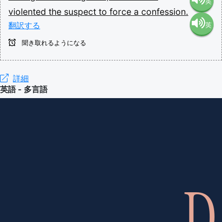
英
violented
the
suspect
to
force
a
confession.
翻訳する
英
語（米
聞き取れるようになる
語（イ
国）
ギリ
詳細
(en-US)
英語 - 多言語
ス）
(en-GB)