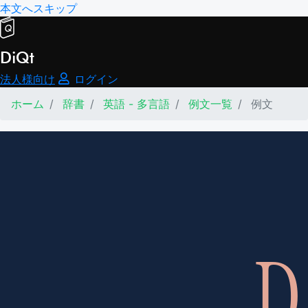
本文へスキップ
DiQt
法人様向け
ログイン
ホーム
辞書
英語 - 多言語
例文一覧
例文