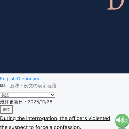
English Dictionary
意味・例文の表示言語
最終更新日：2025/11/28
例文
During
the
interrogation,
the
officers
violented
英
the
suspect
to
force
a
confession.