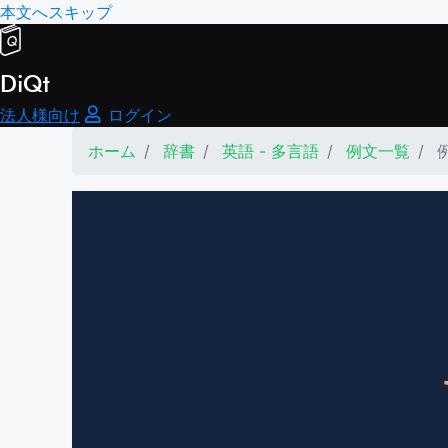
本文へスキップ
DiQt
法人様向け
ログイン
ホーム
辞書
英語 - 多言語
例文一覧