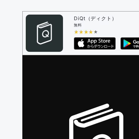
問題の編集設定
問題の編集権限を持つユーザー -
すべての
審査に対する投票権限を持つユーザー -
編
DiQt（ディクト）
決定に必要な投票数 -
1
無料
★★★★★
★★★★★
編集ガイドライン