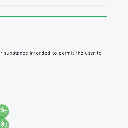
r substance intended to permit the user to
英
英
語（米