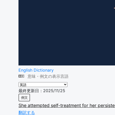
English Dictionary
意味・例文の表示言語
最終更新日：2025/11/25
例文
She
attempted
self-treatment
for
her
persist
翻訳する