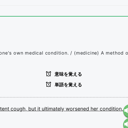
 one's own medical condition. / (medicine) A method o
意味を覚える
単語を覚える
stent
cough,
but
it
ultimately
worsened
her
condition.