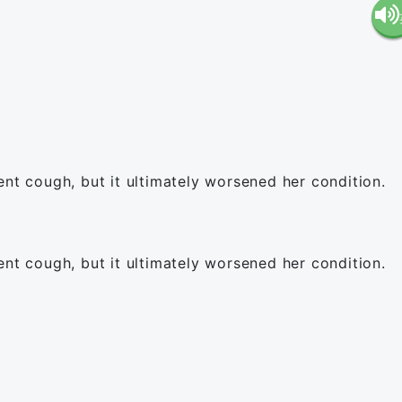
語（
語（
国
ギ
(en-U
ス
ent cough, but it ultimately worsened her condition.
(en-G
ent cough, but it ultimately worsened her condition.