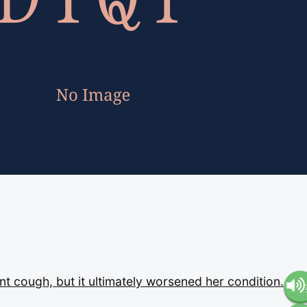
ent
cough,
but
it
ultimately
worsened
her
condition.