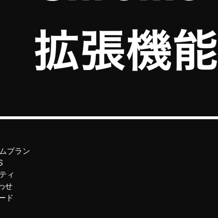
ムプラン
S
ティ
わせ
ード