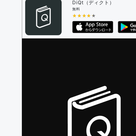
審査に対する投票権限を持つユーザー -
編
DiQt（ディクト）
決定に必要な投票数 -
1
無料
★★★★★
★★★★★
編集ガイドライン