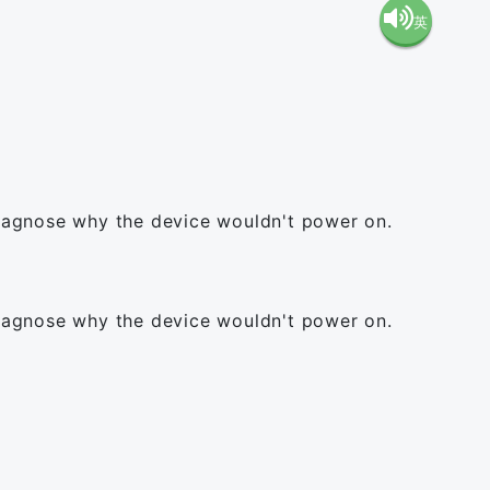
英
語（米
語（イ
国）
ギリ
(en-US)
ス）
diagnose why the device wouldn't power on.
(en-GB)
diagnose why the device wouldn't power on.