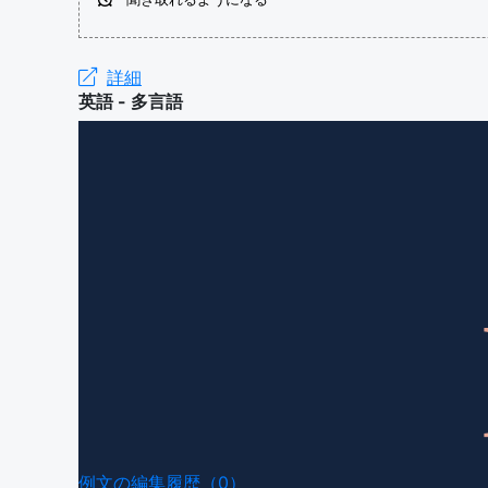
詳細
英語 - 多言語
例文の編集履歴（0）