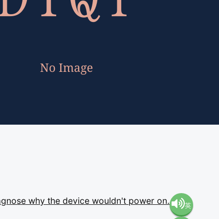
agnose
why
the
device
wouldn't
power
on.
英