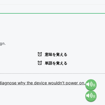
gn.
意味を覚える
単語を覚える
diagnose
why
the
device
wouldn't
power
on.
英
英
語（米