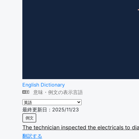
English Dictionary
意味・例文の表示言語
最終更新日：2025/11/23
例文
The
technician
inspected
the
electricals
to
di
翻訳する