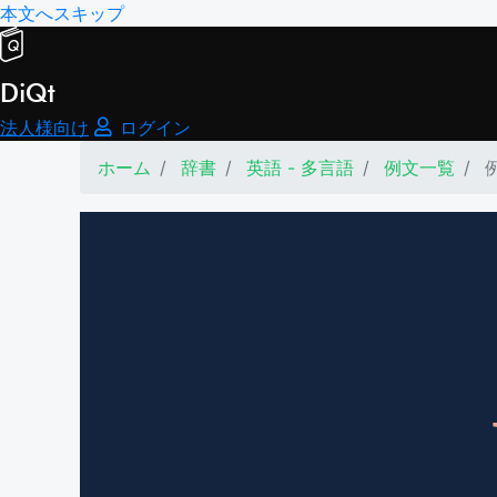
本文へスキップ
DiQt
法人様向け
ログイン
ホーム
辞書
英語 - 多言語
例文一覧