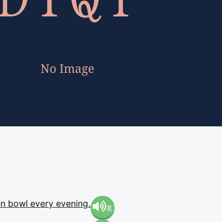
en
bowl
every
evening.
英