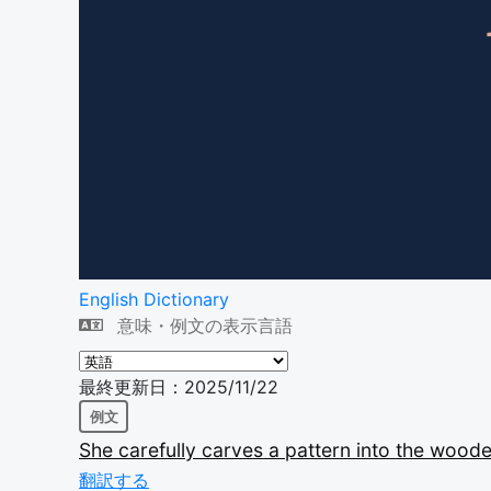
English Dictionary
意味・例文の表示言語
最終更新日：2025/11/22
例文
She
carefully
carves
a
pattern
into
the
wood
翻訳する