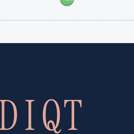
語（米
語（イ
国）
ギリ
(en-US)
ス）
(en-GB)