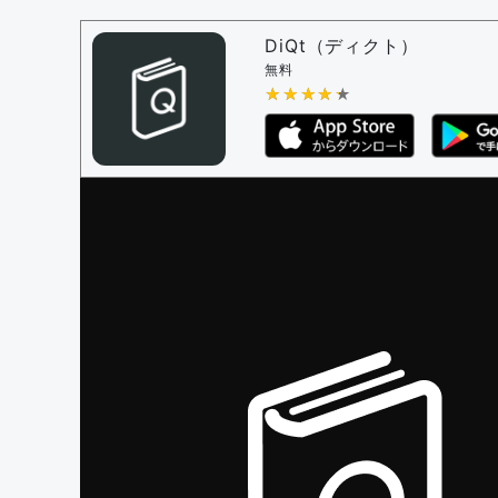
問題の編集権限を持つユーザー -
すべての
審査に対する投票権限を持つユーザー -
編
DiQt（ディクト）
決定に必要な投票数 -
1
無料
★★★★★
★★★★★
編集ガイドライン