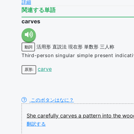
詳細
関連する単語
carves
活用形
直説法
現在形
単数形
三人称
動詞
Third-person singular simple present indicat
carve
原形:
このボタンはなに？
She
carefully
carves
a
pattern
into
the
woo
翻訳する