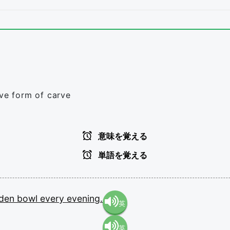
ive form of carve
意味を覚える
単語を覚える
den
bowl
every
evening.
英
英