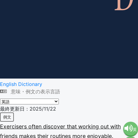
English Dictionary
意味・例文の表示言語
最終更新日：2025/11/22
例文
Exercisers
often
discover
that
working
out
with
英
friends
makes
their
routines
more
enjoyable.