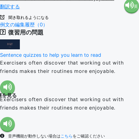
翻訳する
英
語（米
聞き取れるようになる
語（イ
例文の編集履歴（0）
国）
復習用の問題
ギリ
(en-US)
Sentence quizzes to help you learn to read
ス）
Exercisers often discover that working out with
friends makes their routines more enjoyable.
(en-GB)
解を見る
Exercisers often discover that working out with
friends makes their routines more enjoyable.
音声機能が動作しない場合は
こちら
をご確認ください