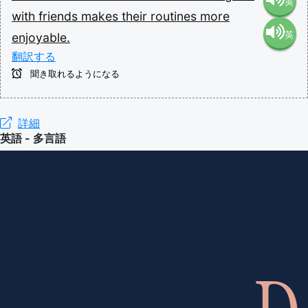
英
with
friends
makes
their
routines
more
英
enjoyable.
語（米
翻訳する
語（イ
国）
聞き取れるようになる
ギリ
(en-US)
詳細
英語 - 多言語
ス）
(en-GB)