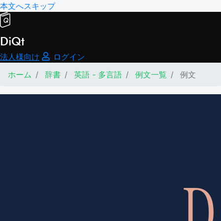
本文へスキップ
DiQt
法人様向け
ログイン
ホーム
辞書
英語 - 多言語
例文一覧
例文