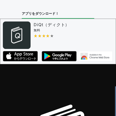
問題の編集設定
アプリをダウンロード！
問題の編集権限を持つユーザー -
すべてのユーザー
審査に対する投票権限を持つユーザー -
編集者
DiQt（ディクト）
決定に必要な投票数 -
1
無料
★★★★★
★★★★★
編集ガイドライン