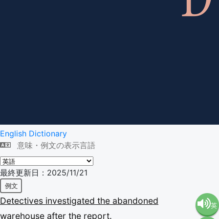
English Dictionary
意味・例文の表示言語
最終更新日：2025/11/21
例文
Detectives
investigated
the
abandoned
英
warehouse
after
the
report.