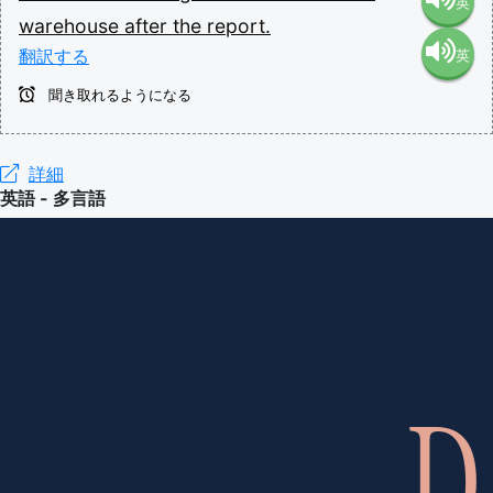
英
warehouse
after
the
report.
翻訳する
英
語（米
聞き取れるようになる
語（イ
国）
ギリ
詳細
(en-US)
英語 - 多言語
ス）
(en-GB)