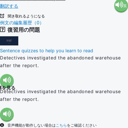
翻訳する
英
語（米
聞き取れるようになる
語（イ
例文の編集履歴（0）
国）
復習用の問題
ギリ
(en-US)
Sentence quizzes to help you learn to read
ス）
Detectives investigated the abandoned warehouse
after the report.
(en-GB)
解を見る
Detectives investigated the abandoned warehouse
after the report.
音声機能が動作しない場合は
こちら
をご確認ください