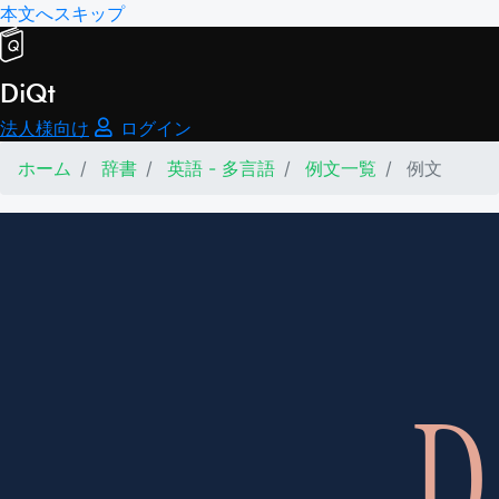
本文へスキップ
DiQt
法人様向け
ログイン
ホーム
辞書
英語 - 多言語
例文一覧
例文