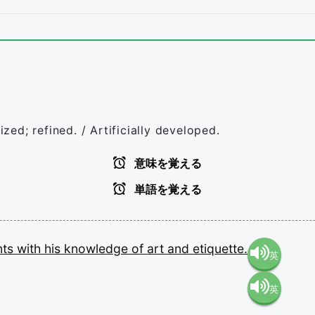
ized; refined. / Artificially developed.
意味を覚える
単語を覚える
nts
with
his
knowledge
of
art
and
etiquette.
英
英
語（米