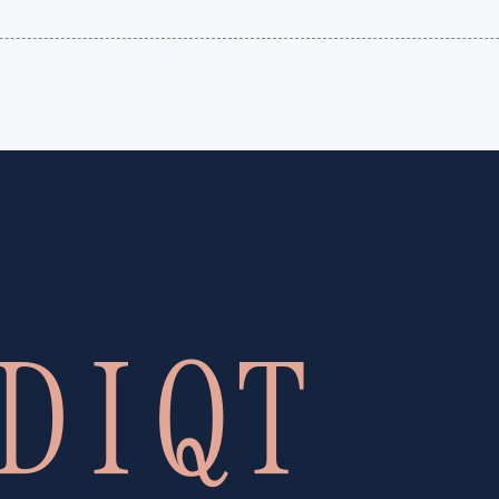
語（イ
国）
ギリ
(en-US)
ス）
(en-GB)