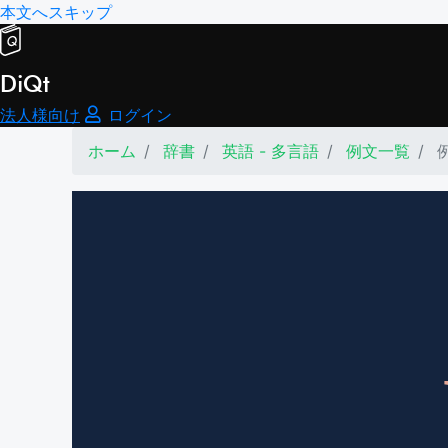
本文へスキップ
DiQt
法人様向け
ログイン
ホーム
辞書
英語 - 多言語
例文一覧