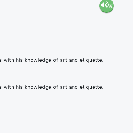
英
語（米
語（イ
国）
ギリ
(en-US)
ス）
s with his knowledge of art and etiquette.
(en-GB)
s with his knowledge of art and etiquette.