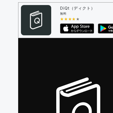
問題の編集権限を持つユーザー -
すべての
審査に対する投票権限を持つユーザー -
編
DiQt（ディクト）
決定に必要な投票数 -
1
無料
★★★★★
★★★★★
編集ガイドライン