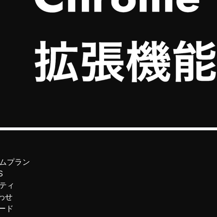
ムプラン
S
ティ
わせ
ード