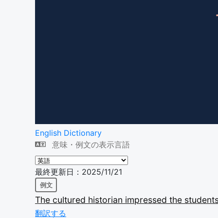
English Dictionary
意味・例文の表示言語
最終更新日：2025/11/21
例文
The
cultured
historian
impressed
the
student
翻訳する