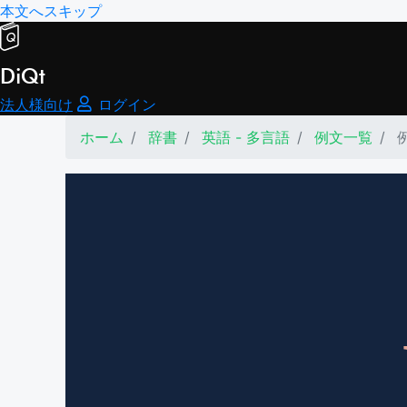
本文へスキップ
DiQt
法人様向け
ログイン
ホーム
辞書
英語 - 多言語
例文一覧