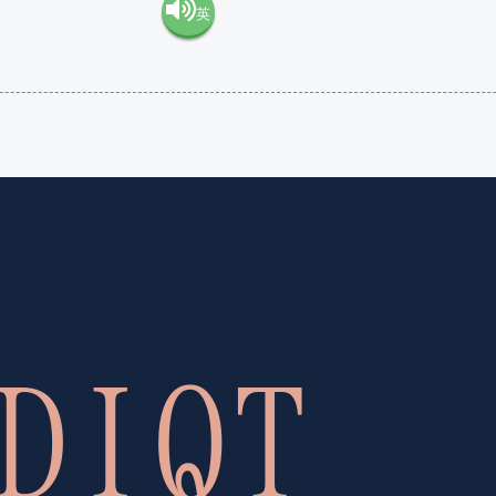
英
語（米
語（イ
国）
ギリ
(en-US)
ス）
(en-GB)