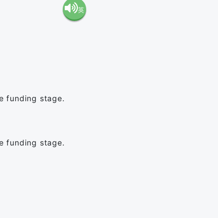
英
語（米
語（イ
国）
ギリ
(en-US)
ス）
 funding stage.
(en-GB)
 funding stage.