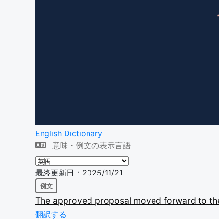
English Dictionary
意味・例文の表示言語
最終更新日：2025/11/21
例文
The
approved
proposal
moved
forward
to
t
翻訳する