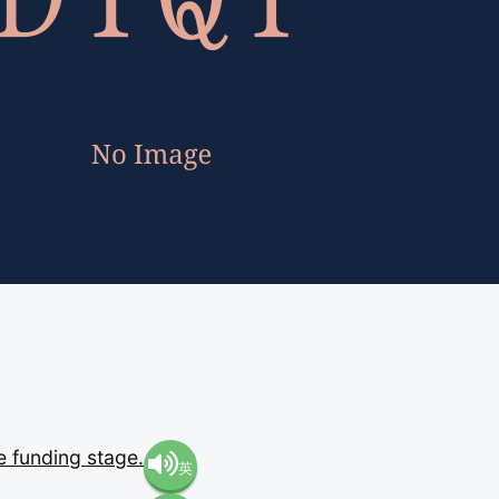
he
funding
stage.
英