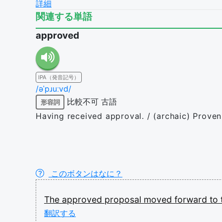
詳細
関連する単語
approved
IPA（発音記号）
/əˈpɹuːvd/
比較不可
古語
形容詞
Having received approval. / (archaic) Prove
このボタンはなに？
The
approved
proposal
moved
forward
to
翻訳する