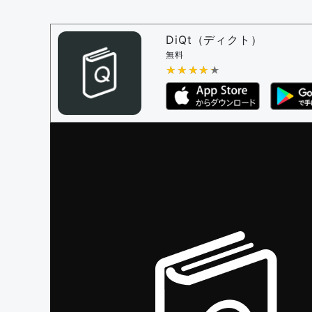
問題の編集設定
問題の編集権限を持つユーザー -
すべての
審査に対する投票権限を持つユーザー -
編
DiQt（ディクト）
決定に必要な投票数 -
1
無料
★★★★★
★★★★★
編集ガイドライン