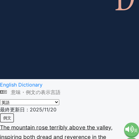
English Dictionary
意味・例文の表示言語
最終更新日：2025/11/20
例文
The
mountain
rose
terribly
above
the
valley,
英
inspiring
both
dread
and
reverence
in
the