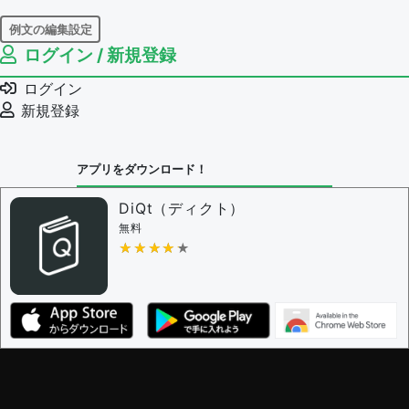
例文の編集設定
ログイン / 新規登録
例文の編集権限を持つユーザー -
すべてのユーザー
例文の削除を審査する
ログイン
審査に対する投票権限を持つユーザー -
編集者
新規登録
決定に必要な投票数 -
1
問題の編集設定
アプリをダウンロード！
問題の編集権限を持つユーザー -
すべてのユーザー
審査に対する投票権限を持つユーザー -
編集者
DiQt（ディクト）
決定に必要な投票数 -
1
無料
★★★★★
★★★★★
編集ガイドライン