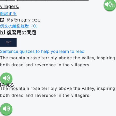
英
villagers.
語（米
翻訳する
語（イ
国）
聞き取れるようになる
例文の編集履歴（0）
復習用の問題
ギリ
(en-US)
ス）
Sentence quizzes to help you learn to read
The mountain rose terribly above the valley, inspiring
(en-GB)
both dread and reverence in the villagers.
解を見る
The mountain rose terribly above the valley, inspiring
both dread and reverence in the villagers.