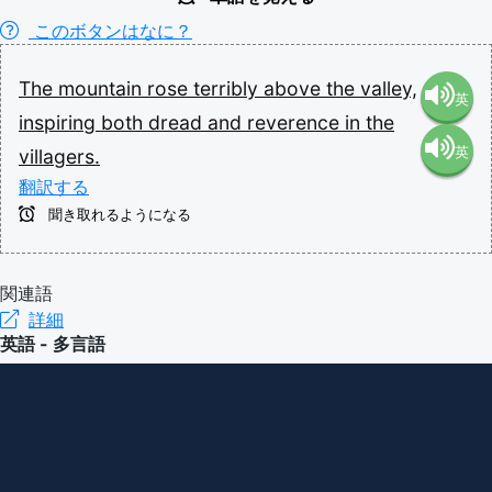
このボタンはなに？
The
mountain
rose
terribly
above
the
valley,
英
inspiring
both
dread
and
reverence
in
the
英
villagers.
語（米
翻訳する
語（イ
国）
聞き取れるようになる
ギリ
(en-US)
関連語
詳細
ス）
英語 - 多言語
(en-GB)