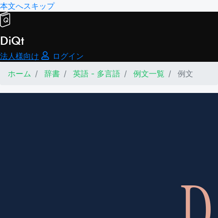
本文へスキップ
DiQt
法人様向け
ログイン
ホーム
辞書
英語 - 多言語
例文一覧
例文