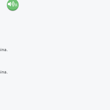
英
語（米
語（イ
国）
ギリ
(en-US)
ス）
ina.
(en-GB)
ina.