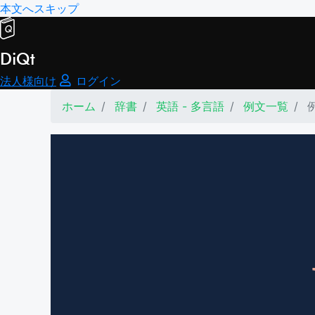
本文へスキップ
DiQt
法人様向け
ログイン
ホーム
辞書
英語 - 多言語
例文一覧