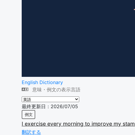
English Dictionary
意味・例文の表示言語
最終更新日：2026/07/05
例文
I
exercise
every
morning
to
improve
my
stam
翻訳する