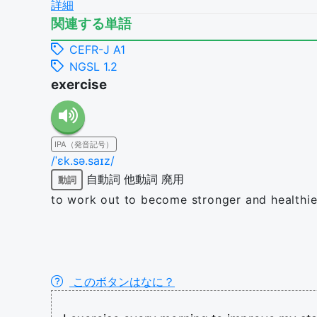
詳細
関連する単語
CEFR-J A1
NGSL 1.2
exercise
IPA（発音記号）
/ˈɛk.sə.saɪz/
自動詞
他動詞
廃用
動詞
to work out to become stronger and healthie
このボタンはなに？