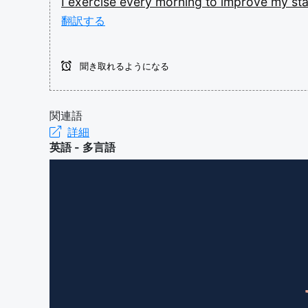
I
exercise
every
morning
to
improve
my
st
翻訳する
聞き取れるようになる
関連語
詳細
英語 - 多言語