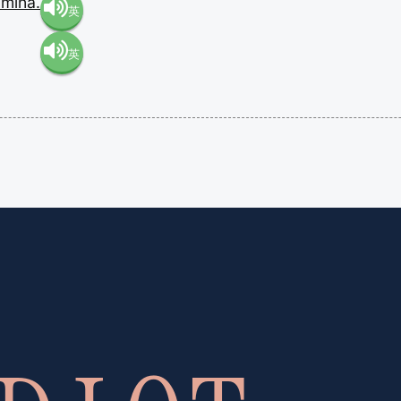
amina.
英
英
語（米
語（イ
国）
ギリ
(en-US)
ス）
(en-GB)