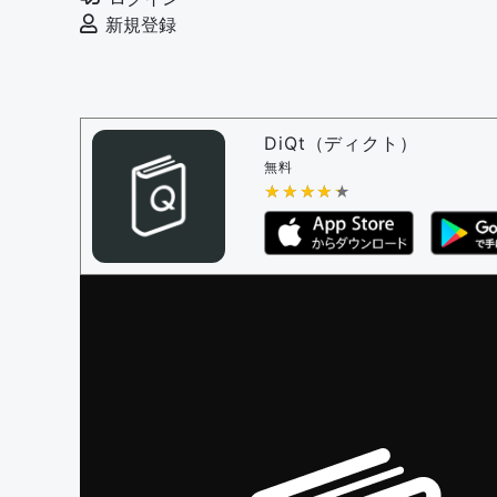
審査に対する投票権限を持つユーザー -
編
新規登録
決定に必要な投票数 -
1
問題の編集設定
問題の編集権限を持つユーザー -
すべての
審査に対する投票権限を持つユーザー -
編
DiQt（ディクト）
決定に必要な投票数 -
1
無料
★★★★★
★★★★★
編集ガイドライン