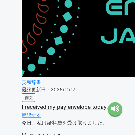
英和辞書
最終更新日：2025/11/17
例文
I
received
my
pay
envelope
today.
翻訳する
今日、私は給料袋を受け取りました。