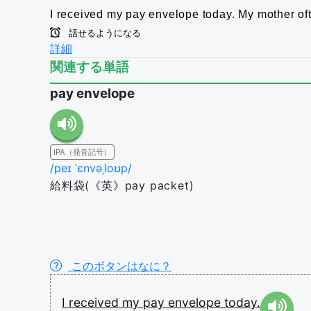
I received my pay envelope today.
My mother oft
話せるようになる
詳細
関連する単語
pay envelope
IPA（発音記号）
/peɪ ˈɛnvəˌloʊp/
給料袋(《英》pay packet)
このボタンはなに？
I
received
my
pay
envelope
today.