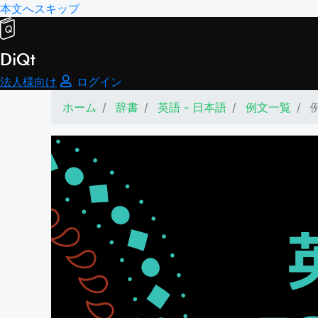
本文へスキップ
DiQt
法人様向け
ログイン
ホーム
辞書
英語 - 日本語
例文一覧