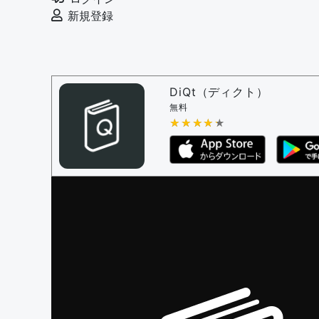
例文の削除を審査する
新規登録
審査に対する投票権限を持つユーザー -
編
決定に必要な投票数 -
1
問題の編集設定
問題の編集権限を持つユーザー -
すべての
DiQt（ディクト）
審査に対する投票権限を持つユーザー -
す
無料
決定に必要な投票数 -
★★★★★
★★★★★
1
編集ガイドライン