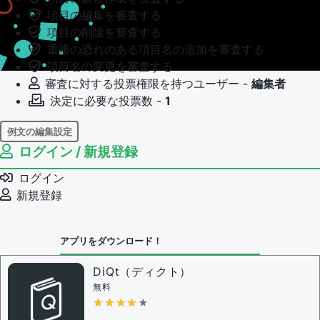
項目の編集を審査する
項目の削除を審査する
重複の恐れのある項目名の追加を審査する
項目名の変更を審査する
審査に対する投票権限を持つユーザー -
編集者
決定に必要な投票数 -
1
例文の編集設定
ログイン / 新規登録
例文の編集権限を持つユーザー -
すべてのユーザー
例文の編集を審査する
ログイン
例文の削除を審査する
新規登録
審査に対する投票権限を持つユーザー -
編集者
決定に必要な投票数 -
1
アプリをダウンロード！
問題の編集設定
問題の編集権限を持つユーザー -
すべてのユーザー
DiQt（ディクト）
審査に対する投票権限を持つユーザー -
すべてのユー
無料
ザー
★★★★★
★★★★★