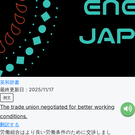
英和辞書
最終更新日：2025/11/17
例文
The
trade
union
negotiated
for
better
working
conditions.
翻訳する
労働組合はより良い労働条件のために交渉しまし