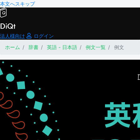
本文へスキップ
DiQt
法人様向け
ログイン
ホーム
辞書
英語 - 日本語
例文一覧
例文