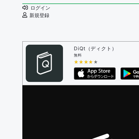
例文の編集を審査する
ログイン
例文の削除を審査する
新規登録
審査に対する投票権限を持つユーザー -
編
決定に必要な投票数 -
1
問題の編集設定
問題の編集権限を持つユーザー -
すべての
DiQt（ディクト）
審査に対する投票権限を持つユーザー -
す
無料
決定に必要な投票数 -
★★★★★
★★★★★
1
編集ガイドライン