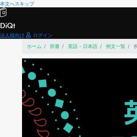
本文へスキップ
DiQt
法人様向け
ログイン
ホーム
辞書
英語 - 日本語
例文一覧