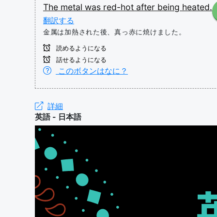
The
metal
was
red-hot
after
being
heated.
翻訳する
金属は加熱された後、真っ赤に焼けました。
読めるようになる
話せるようになる
このボタンはなに？
詳細
英語 - 日本語