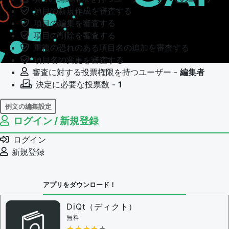
項目の新規作成を審査する
項目の編集を審査する
項目の削除を審査する
重複の恐れのある項目名の追加を審査する
項目名の変更を審査する
審査に対する投票権限を持つユーザー -
編集者
決定に必要な投票数 -
1
例文の編集設定
ログイン / 新規登録
例文の編集権限を持つユーザー -
すべてのユーザー
例文の編集を審査する
ログイン
例文の削除を審査する
新規登録
審査に対する投票権限を持つユーザー -
編集者
決定に必要な投票数 -
1
アプリをダウンロード！
問題の編集設定
問題の編集権限を持つユーザー -
すべてのユーザー
DiQt（ディクト）
審査に対する投票権限を持つユーザー -
すべてのユー
無料
★★★★★
★★★★★