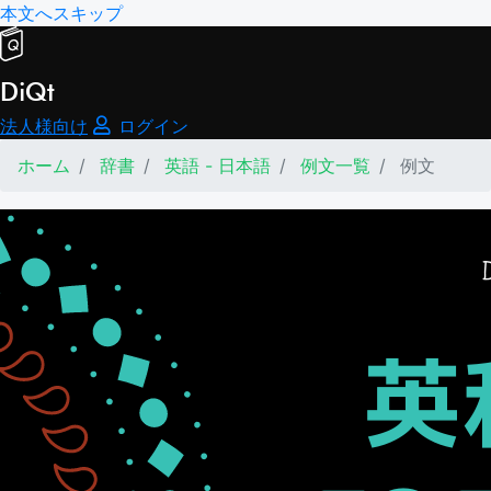
本文へスキップ
DiQt
法人様向け
ログイン
ホーム
辞書
英語 - 日本語
例文一覧
例文