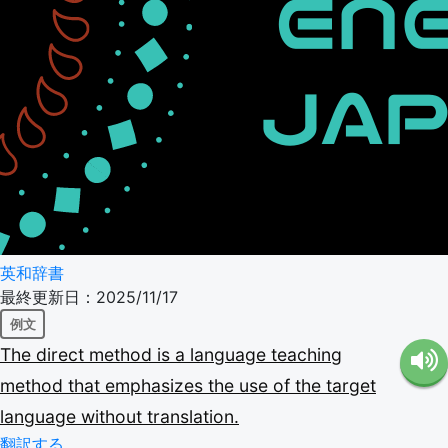
英和辞書
最終更新日：2025/11/17
例文
The
direct
method
is
a
language
teaching
method
that
emphasizes
the
use
of
the
target
language
without
translation.
翻訳する