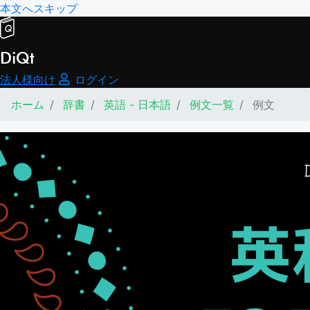
本文へスキップ
DiQt
法人様向け
ログイン
ホーム
辞書
英語 - 日本語
例文一覧
例文