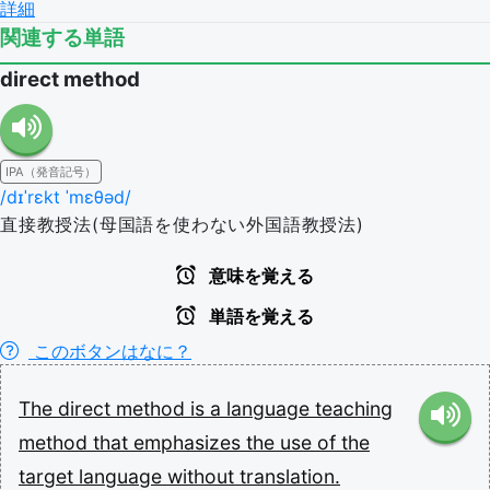
詳細
関連する単語
direct method
IPA（発音記号）
/dɪˈrɛkt ˈmɛθəd/
直接教授法(母国語を使わない外国語教授法)
意味を覚える
単語を覚える
このボタンはなに？
The
direct
method
is
a
language
teaching
method
that
emphasizes
the
use
of
the
target
language
without
translation.