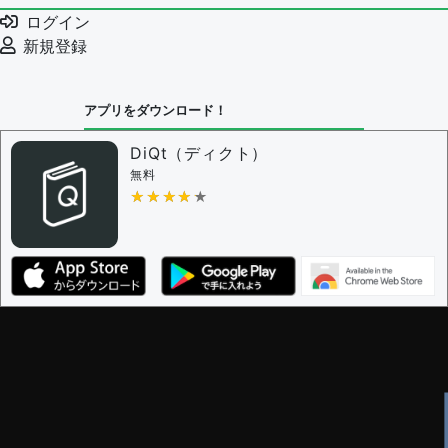
例文の編集を審査する
ログイン
例文の削除を審査する
新規登録
審査に対する投票権限を持つユーザー -
編集者
決定に必要な投票数 -
1
アプリをダウンロード！
問題の編集設定
問題の編集権限を持つユーザー -
すべてのユーザー
DiQt（ディクト）
審査に対する投票権限を持つユーザー -
すべてのユー
無料
ザー
★★★★★
★★★★★
決定に必要な投票数 -
1
編集ガイドライン