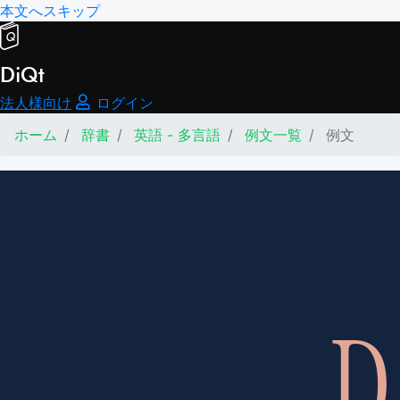
本文へスキップ
DiQt
法人様向け
ログイン
ホーム
辞書
英語 - 多言語
例文一覧
例文