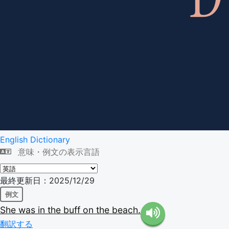
English Dictionary
意味・例文の表示言語
最終更新日：2025/12/29
例文
She
was
in
the
buff
on
the
beach.
翻訳する