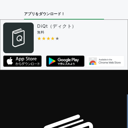
問題の編集設定
アプリをダウンロード！
問題の編集権限を持つユーザー -
すべてのユーザー
審査に対する投票権限を持つユーザー -
編集者
DiQt（ディクト）
決定に必要な投票数 -
1
無料
★★★★★
★★★★★
編集ガイドライン