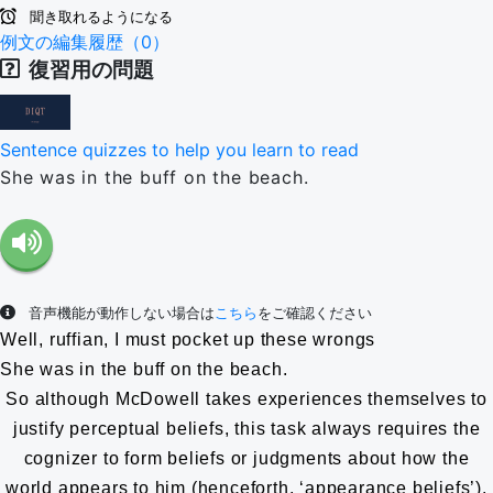
聞き取れるようになる
例文の編集履歴（0）
復習用の問題
Sentence quizzes to help you learn to read
She was in the buff on the beach.
音声機能が動作しない場合は
こちら
をご確認ください
Well, ruffian, I must pocket up these wrongs
She was in the buff on the beach.
So although McDowell takes experiences themselves to
justify perceptual beliefs, this task always requires the
cognizer to form beliefs or judgments about how the
world appears to him (henceforth, ‘appearance beliefs’).