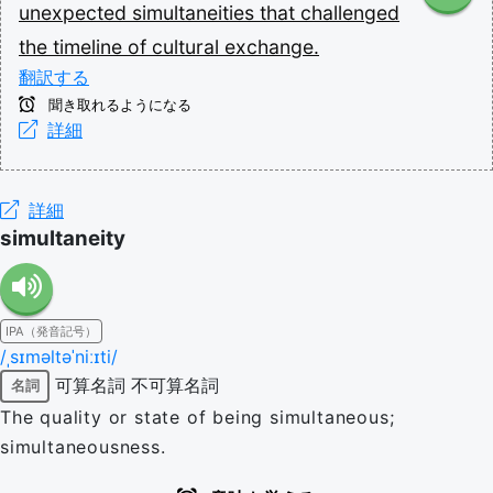
unexpected
simultaneities
that
challenged
the
timeline
of
cultural
exchange.
翻訳する
聞き取れるようになる
詳細
詳細
simultaneity
IPA（発音記号）
/ˌsɪməltəˈniːɪti/
可算名詞
不可算名詞
名詞
The quality or state of being simultaneous;
simultaneousness.