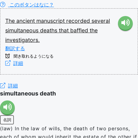
このボタンはなに？
The
ancient
manuscript
recorded
several
simultaneous
deaths
that
baffled
the
investigators.
翻訳する
聞き取れるようになる
詳細
詳細
simultaneous death
名詞
(law) In the law of wills, the death of two persons,
each of whom would inherit the estate of the other if