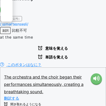
IPA（発音記号）
/ˌsɪməlˈteɪnɪəsli/
比較不可
副詞
at the same time
意味を覚える
単語を覚える
このボタンはなに？
The
orchestra
and
the
choir
began
their
performances
simultaneously,
creating
a
breathtaking
sound.
翻訳する
聞き取れるようになる