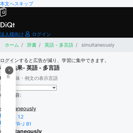
本文へスキップ
DiQt
法人様向け
ログイン
ホーム
辞書
英語 - 多言語
simultaneously
ログインすると広告が減り、学習に集中できます。
検索結果- 英語 - 多言語
×
広
告
意味・例文の表示言語
検索内容:
simultaneously
BSL 1.2
CEFR-J B1
simultaneously