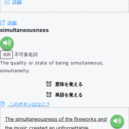
詳細
詳細
simultaneousness
不可算名詞
名詞
The quality or state of being simultaneous;
simultaneity.
意味を覚える
単語を覚える
このボタンはなに？
The
simultaneousness
of
the
fireworks
and
the
music
created
an
unforgettable