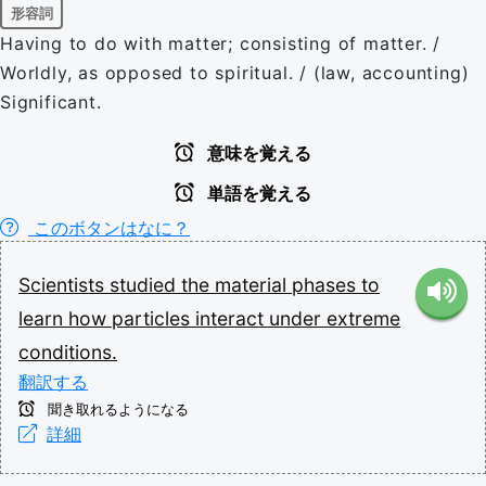
形容詞
Having to do with matter; consisting of matter. /
Worldly, as opposed to spiritual. / (law, accounting)
Significant.
意味を覚える
単語を覚える
このボタンはなに？
Scientists
studied
the
material
phases
to
learn
how
particles
interact
under
extreme
conditions.
翻訳する
聞き取れるようになる
詳細