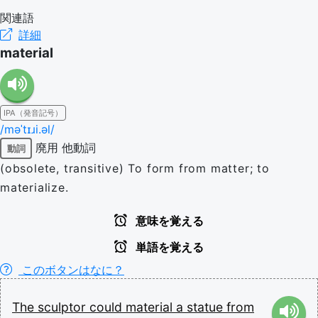
関連語
詳細
material
IPA（発音記号）
/məˈtɪɹi.əl/
廃用
他動詞
動詞
(obsolete, transitive) To form from matter; to
materialize.
意味を覚える
単語を覚える
このボタンはなに？
The
sculptor
could
material
a
statue
from