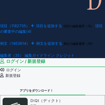
項目
項目（1182735）
項目を追加する
項目
項目の編集履歴（35）
の審査中の編集(4)
例文
例文（1463614）
例文を追加する
例文の編集履歴（39）
その他
編集者（35）
編集ガイドライン
クレジット
ログイン / 新規登録
ログイン
新規登録
アプリをダウンロード！
DiQt（ディクト）