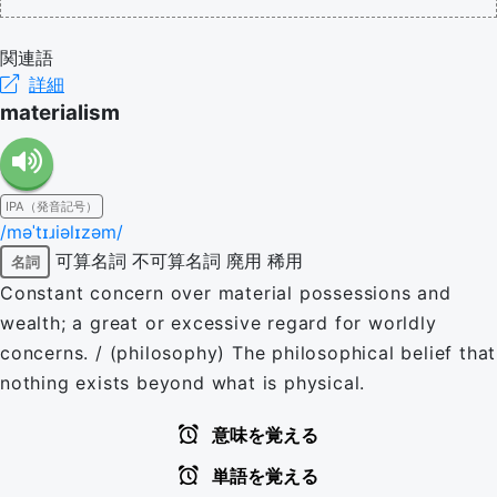
関連語
詳細
materialism
IPA（発音記号）
/məˈtɪɹiəlɪzəm/
可算名詞
不可算名詞
廃用
稀用
名詞
Constant concern over material possessions and
wealth; a great or excessive regard for worldly
concerns. / (philosophy) The philosophical belief that
nothing exists beyond what is physical.
意味を覚える
単語を覚える