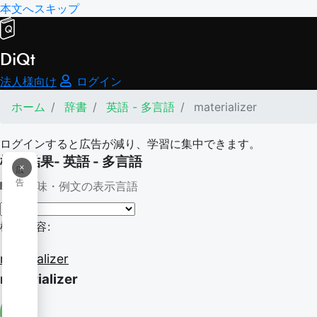
本文へスキップ
DiQt
法人様向け
ログイン
ホーム
辞書
英語 - 多言語
materializer
ログインすると広告が減り、学習に集中できます。
検索結果- 英語 - 多言語
×
広
告
意味・例文の表示言語
検索内容:
materializer
materializer