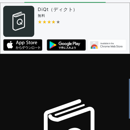
DiQt（ディクト）
無料
★★★★★
★★★★★