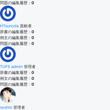
問題の編集履歴：
0
HTsunoda
貢献者
辞書の編集履歴：
0
例文の編集履歴：
0
問題の編集履歴：
0
TUFS admin
管理者
辞書の編集履歴：
0
例文の編集履歴：
0
問題の編集履歴：
0
noshin
管理者