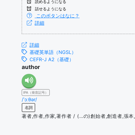
読めるようになる
話せるようになる
このボタンはなに？
詳細
詳細
基礎英単語（NGSL）
CEFR-J A2（基礎）
author
IPA（発音記号）
/ˈɔːθər/
名詞
著者,作者,作家,著作者 / (…の)創始者,創造者,張本