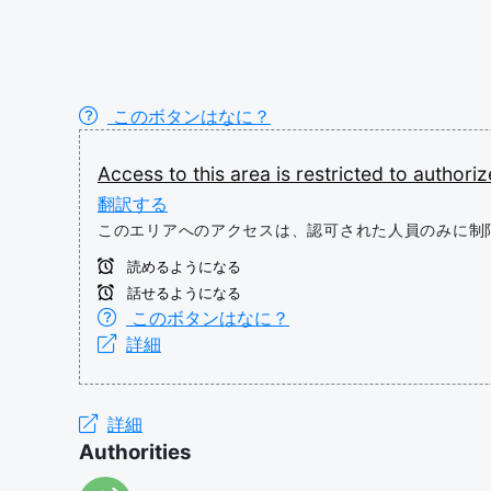
このボタンはなに？
Access
to
this
area
is
restricted
to
authori
翻訳する
このエリアへのアクセスは、認可された人員のみに制
読めるようになる
話せるようになる
このボタンはなに？
詳細
詳細
Authorities