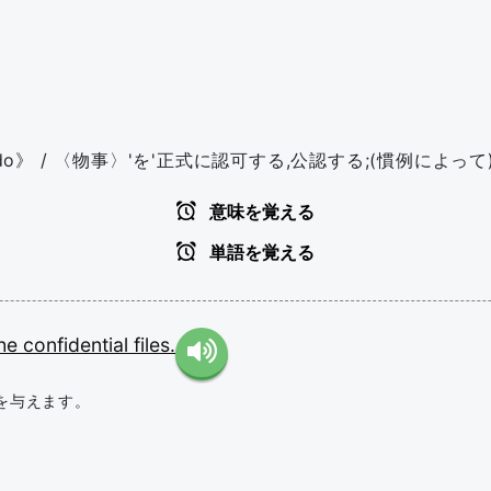
do》 / 〈物事〉'を'正式に認可する,公認する;(慣例によって)
意味を覚える
単語を覚える
the
confidential
files.
を与えます。