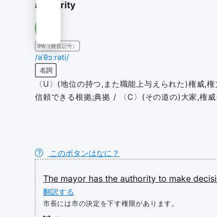
authority
IPA（発音記号）
/əˈθɔːrəti/
名詞
〈U〉(地位の持つ,また職能上与えられた)権威,権力
信頼できる根拠;典拠 / 〈C〉(その道の)大家,権威(e
このボタンはなに？
The
mayor
has
the
authority
to
make
decis
翻訳する
市長には市の決定を下す権限があります。