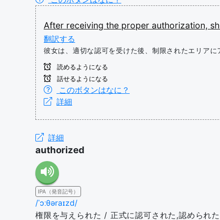
After
receiving
the
proper
authorization,
s
翻訳する
彼女は、適切な認可を受けた後、制限されたエリアに
読めるようになる
話せるようになる
このボタンはなに？
詳細
詳細
authorized
IPA（発音記号）
/ˈɔːθəraɪzd/
権限を与えられた / 正式に認可された,認められた