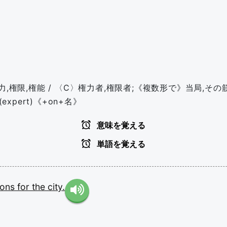
,権限,権能 / 〈C〉権力者,権限者;《複数形で》当局,その筋
xpert)《+on+名》
意味を覚える
単語を覚える
ions
for
the
city.