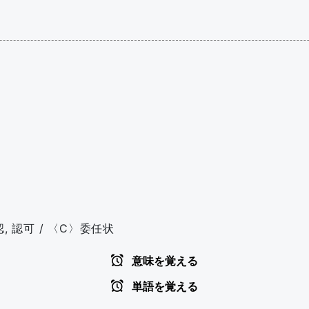
, 認可 / 〈C〉委任状
意味を覚える
単語を覚える