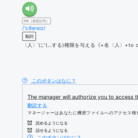
IPA（発音記号）
/ˈɔːθəraɪz/
動詞
〈人〉‘に'(…する)権限を与える《+名〈人〉+to 
このボタンはなに？
The
manager
will
authorize
you
to
access
翻訳する
マネージャーはあなたに機密ファイルへのアクセス権
読めるようになる
話せるようになる
このボタンはなに？