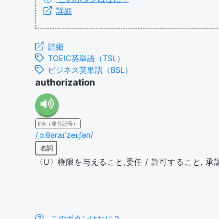
詳細
詳細
TOEIC英単語（TSL）
ビジネス英単語（BSL）
authorization
IPA（発音記号）
/ˌɔːθəraɪˈzeɪʃən/
名詞
〈U〉権限を与えること,委任 / 許可すること, 承認
このボタンはなに？