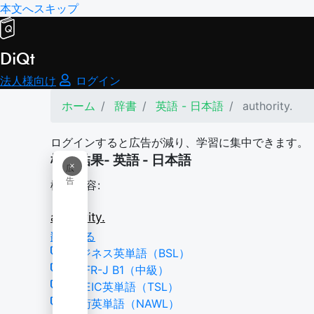
本文へスキップ
DiQt
法人様向け
ログイン
ホーム
辞書
英語 - 日本語
authority.
ログインすると広告が減り、学習に集中できます。
検索結果- 英語 - 日本語
×
広
告
検索内容:
authority.
翻訳する
ビジネス英単語（BSL）
CEFR-J B1（中級）
TOEIC英単語（TSL）
学術英単語（NAWL）