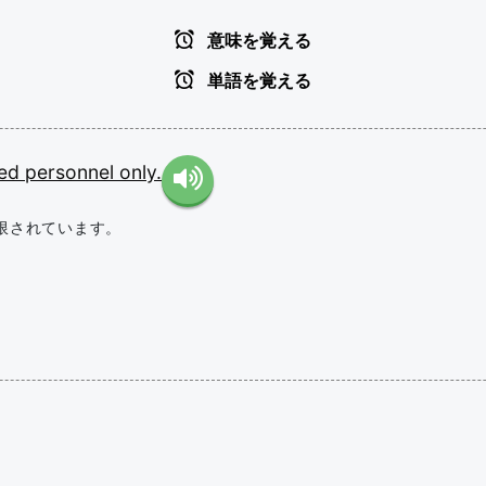
意味を覚える
単語を覚える
zed
personnel
only.
限されています。