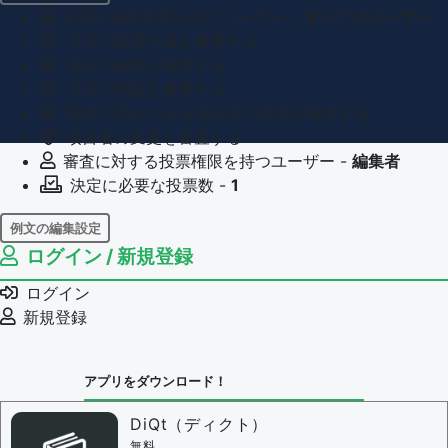
項目の編集権限を持つユーザー -
すべてのユーザー
項目の新規作成を審査する
項目の編集を審査する
項目の削除を審査する
重複の恐れのある項目名の追加を審査する
項目名の変更を審査する
審査に対する投票権限を持つユーザー -
編集者
決定に必要な投票数 -
1
例文の編集設定
ログイン / 新規登録
例文の編集権限を持つユーザー -
すべてのユーザー
例文の削除を審査する
ログイン
審査に対する投票権限を持つユーザー -
編集者
新規登録
決定に必要な投票数 -
1
問題の編集設定
アプリをダウンロード！
問題の編集権限を持つユーザー -
すべてのユーザー
審査に対する投票権限を持つユーザー -
編集者
DiQt（ディクト）
決定に必要な投票数 -
1
無料