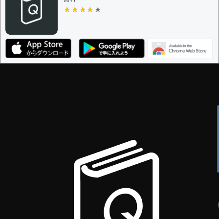
★★★★★
★★★★★
編集ガイドライン