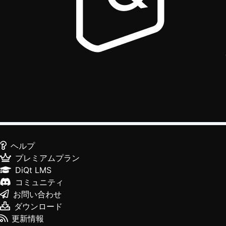
ヘルプ
プレミアムプラン
DiQt LMS
コミュニティ
お問い合わせ
ダウンロード
更新情報