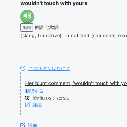
wouldn't touch with yours
俗語
他動詞
動詞
(slang, transitive) To not find (someone) sex
このボタンはなに？
Her
blunt
comment,
'wouldn't
touch
with
yo
翻訳する
聞き取れるようになる
詳細
詳細