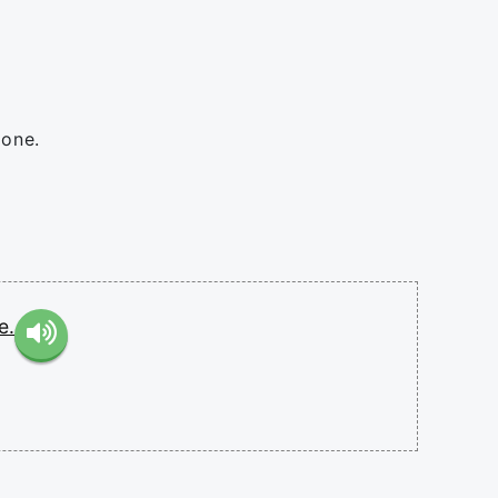
eone.
e.