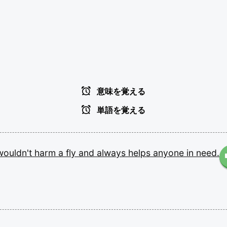
意味を覚える
単語を覚える
wouldn't
harm
a
fly
and
always
helps
anyone
in
need.