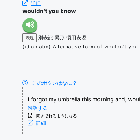
詳細
wouldn't you know
別表記
異形
慣用表現
表現
(idiomatic) Alternative form of wouldn't you
このボタンはなに？
I
forgot
my
umbrella
this
morning
and,
woul
翻訳する
聞き取れるようになる
詳細