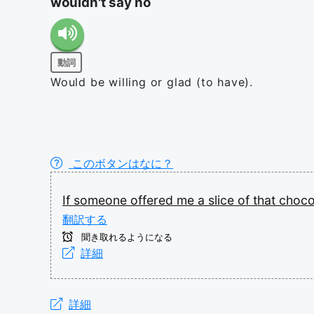
wouldn't say no
動詞
Would be willing or glad (to have).
このボタンはなに？
If
someone
offered
me
a
slice
of
that
choco
翻訳する
聞き取れるようになる
詳細
詳細