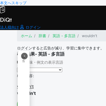
本文へスキップ
DiQt
法人様向け
ログイン
ホーム
辞書
英語 - 多言語
wouldn't
ログインすると広告が減り、学習に集中できます。
検索結果- 英語 - 多言語
×
広
告
意味・例文の表示言語
検索内容:
wouldn't
wouldn't