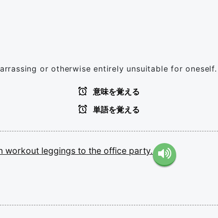
arrassing or otherwise entirely unsuitable for oneself.
意味を覚える
単語を覚える
n
workout
leggings
to
the
office
party.