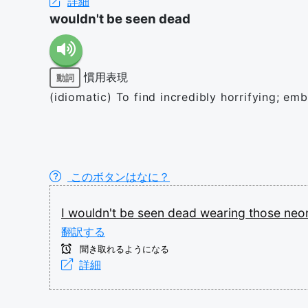
詳細
wouldn't be seen dead
慣用表現
動詞
(idiomatic) To find incredibly horrifying; emb
このボタンはなに？
I
wouldn't
be
seen
dead
wearing
those
neo
翻訳する
聞き取れるようになる
詳細