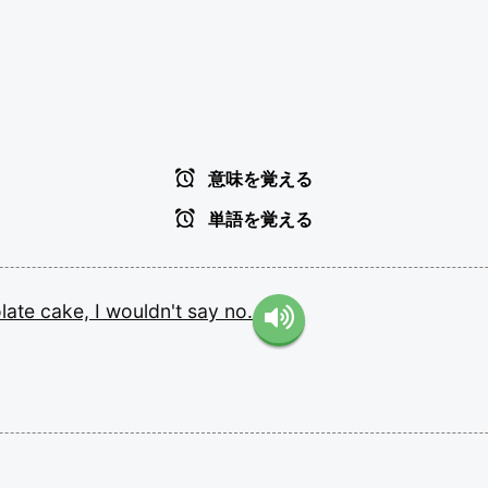
意味を覚える
単語を覚える
late
cake,
I
wouldn't
say
no.