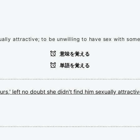
ually attractive; to be unwilling to have sex with som
意味を覚える
単語を覚える
urs,'
left
no
doubt
she
didn't
find
him
sexually
attractiv