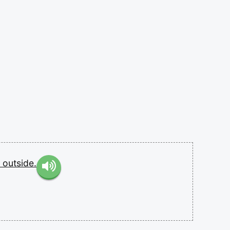
d
outside.