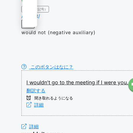
IPA（発音記号）
/ˈwʊdn̩t/
動詞
would not (negative auxiliary)
このボタンはなに？
I
wouldn't
go
to
the
meeting
if
I
were
you.
翻訳する
聞き取れるようになる
詳細
詳細