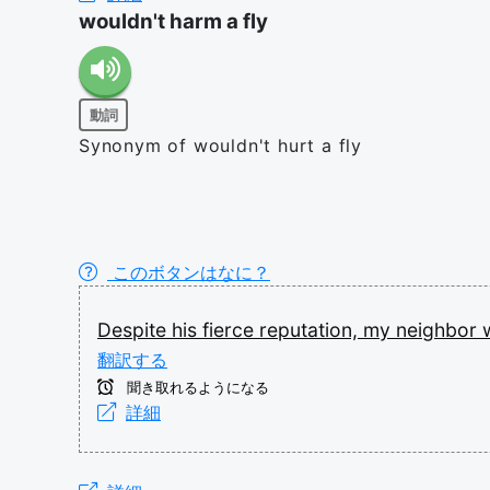
wouldn't harm a fly
動詞
Synonym of wouldn't hurt a fly
このボタンはなに？
Despite
his
fierce
reputation,
my
neighbor
翻訳する
聞き取れるようになる
詳細