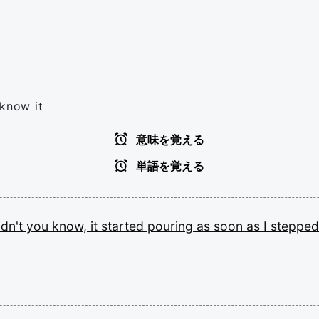
 know it
意味を覚える
単語を覚える
dn't
you
know,
it
started
pouring
as
soon
as
I
steppe