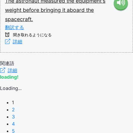
The
astronaut
measured
the
equipment's
weight
before
bringing
it
aboard
the
spacecraft.
翻訳する
聞き取れるようになる
詳細
関連語
詳細
loading!
Loading...
1
2
3
4
5