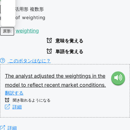
活用形
複数形
名詞
plural of weighting
weighting
原形:
意味を覚える
単語を覚える
このボタンはなに？
The
analyst
adjusted
the
weightings
in
the
model
to
reflect
recent
market
conditions.
翻訳する
聞き取れるようになる
詳細
詳細