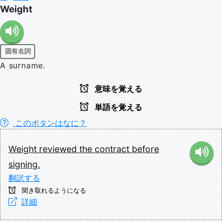
Weight
固有名詞
A surname.
意味を覚える
単語を覚える
このボタンはなに？
Weight
reviewed
the
contract
before
signing.
翻訳する
聞き取れるようになる
詳細