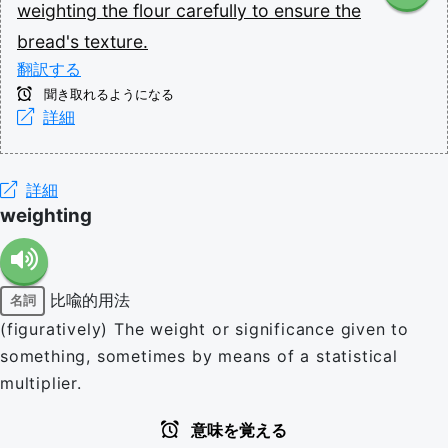
weighting
the
flour
carefully
to
ensure
the
bread's
texture.
翻訳する
聞き取れるようになる
詳細
詳細
weighting
比喩的用法
名詞
(figuratively) The weight or significance given to
something, sometimes by means of a statistical
multiplier.
意味を覚える