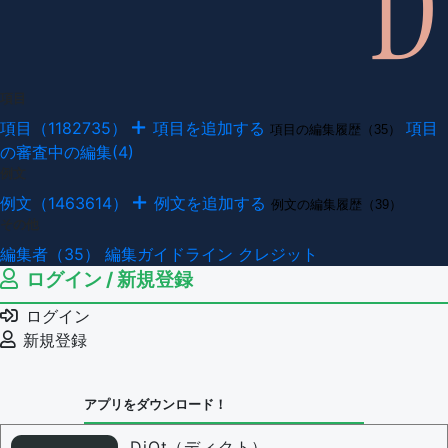
項目
項目（1182735）
項目を追加する
項目
項目の編集履歴（35）
の審査中の編集(4)
例文
例文（1463614）
例文を追加する
例文の編集履歴（39）
その他
編集者（35）
編集ガイドライン
クレジット
ログイン / 新規登録
ログイン
新規登録
アプリをダウンロード！
DiQt（ディクト）