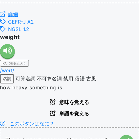
詳細
CEFR-J A2
NGSL 1.2
weight
IPA（発音記号）
/weɪt/
可算名詞
不可算名詞
禁用
俗語
古風
名詞
how heavy something is
意味を覚える
単語を覚える
このボタンはなに？