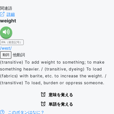
関連語
詳細
weight
IPA（発音記号）
/weɪt/
他動詞
動詞
(transitive) To add weight to something; to make
something heavier. / (transitive, dyeing) To load
(fabrics) with barite, etc. to increase the weight. /
(transitive) To load, burden or oppress someone.
意味を覚える
単語を覚える
このボタンはなに？