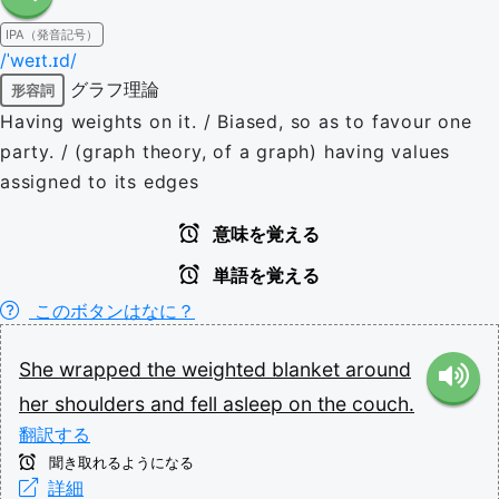
IPA（発音記号）
/ˈweɪt.ɪd/
グラフ理論
形容詞
Having weights on it. / Biased, so as to favour one
party. / (graph theory, of a graph) having values
assigned to its edges
意味を覚える
単語を覚える
このボタンはなに？
She
wrapped
the
weighted
blanket
around
her
shoulders
and
fell
asleep
on
the
couch.
翻訳する
聞き取れるようになる
詳細