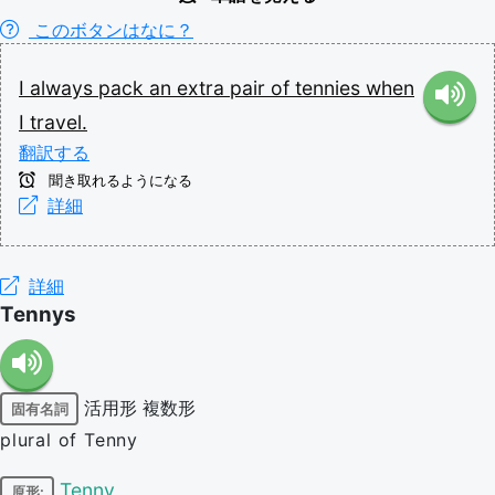
このボタンはなに？
I
always
pack
an
extra
pair
of
tennies
when
I
travel.
翻訳する
聞き取れるようになる
詳細
詳細
Tennys
活用形
複数形
固有名詞
plural of Tenny
Tenny
原形: