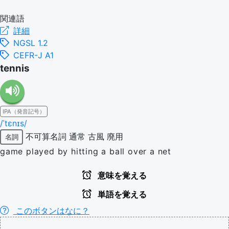
関連語
詳細
NGSL 1.2
CEFR-J A1
tennis
IPA（発音記号）
/ˈtɛnɪs/
不可算名詞
通常
古風
廃用
名詞
game played by hitting a ball over a net
意味を覚える
単語を覚える
このボタンはなに？