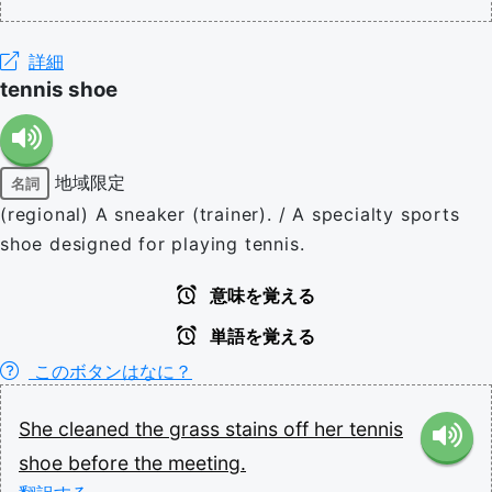
詳細
tennis shoe
地域限定
名詞
(regional) A sneaker (trainer). / A specialty sports
shoe designed for playing tennis.
意味を覚える
単語を覚える
このボタンはなに？
She
cleaned
the
grass
stains
off
her
tennis
shoe
before
the
meeting.