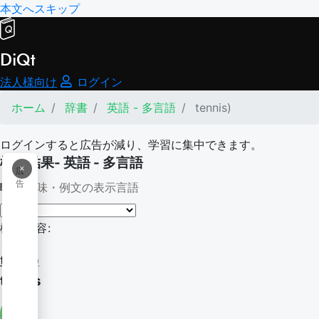
本文へスキップ
DiQt
法人様向け
ログイン
ホーム
辞書
英語 - 多言語
tennis)
ログインすると広告が減り、学習に集中できます。
検索結果- 英語 - 多言語
×
広
告
意味・例文の表示言語
検索内容:
tennis)
tennis