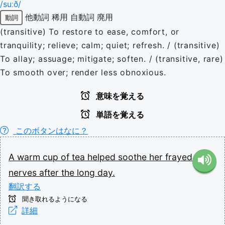
/suːð/
他動詞
稀用
自動詞
廃用
動詞
(transitive) To restore to ease, comfort, or
tranquility; relieve; calm; quiet; refresh. / (transitive)
To allay; assuage; mitigate; soften. / (transitive, rare)
To smooth over; render less obnoxious.
意味を覚える
単語を覚える
このボタンはなに？
A
warm
cup
of
tea
helped
soothe
her
frayed
nerves
after
the
long
day.
翻訳する
聞き取れるようになる
詳細