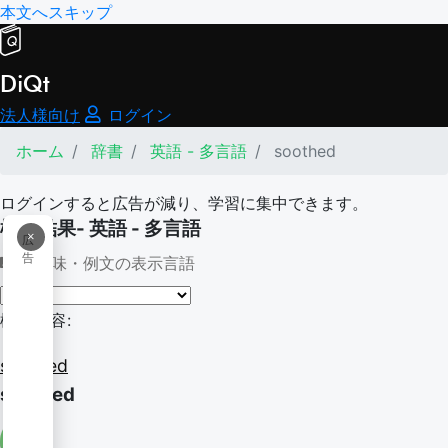
本文へスキップ
DiQt
法人様向け
ログイン
ホーム
辞書
英語 - 多言語
soothed
ログインすると広告が減り、学習に集中できます。
検索結果- 英語 - 多言語
×
広
告
意味・例文の表示言語
検索内容:
soothed
soothed