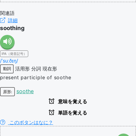
関連語
詳細
soothing
IPA（発音記号）
/ˈsuːðɪŋ/
活用形
分詞
現在形
動詞
present participle of soothe
soothe
原形:
意味を覚える
単語を覚える
このボタンはなに？