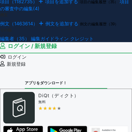
項目（1182735）
項目を追加する
項目
項目の編集履歴（35）
の審査中の編集(4)
例文
例文（1463614）
例文を追加する
例文の編集履歴（39）
その他
編集者（35）
編集ガイドライン
クレジット
ログイン / 新規登録
ログイン
新規登録
アプリをダウンロード！
DiQt（ディクト）
無料
★★★★★
★★★★★