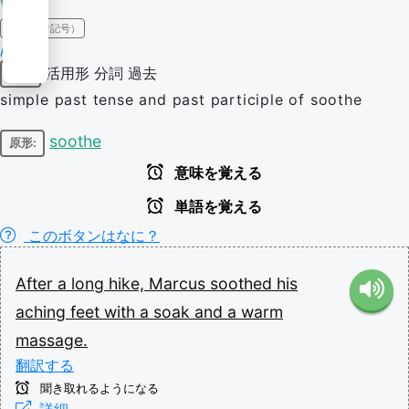
IPA（発音記号）
/suːðd/
活用形
分詞
過去
動詞
simple past tense and past participle of soothe
soothe
原形:
意味を覚える
単語を覚える
このボタンはなに？
After
a
long
hike,
Marcus
soothed
his
aching
feet
with
a
soak
and
a
warm
massage.
翻訳する
聞き取れるようになる
詳細