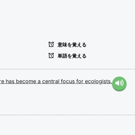
意味を覚える
単語を覚える
ire
has
become
a
central
focus
for
ecologists.