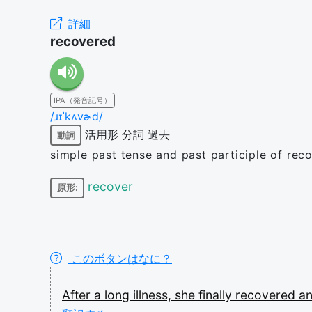
詳細
recovered
IPA（発音記号）
/ɹɪˈkʌvɚd/
活用形
分詞
過去
動詞
simple past tense and past participle of rec
recover
原形:
このボタンはなに？
After
a
long
illness,
she
finally
recovered
a