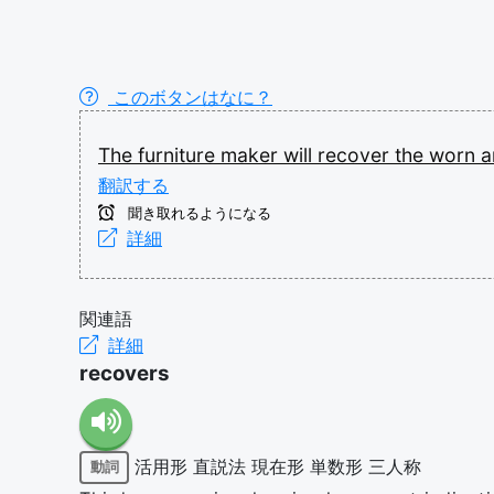
このボタンはなに？
The
furniture
maker
will
recover
the
worn
a
翻訳する
聞き取れるようになる
詳細
関連語
詳細
recovers
活用形
直説法
現在形
単数形
三人称
動詞