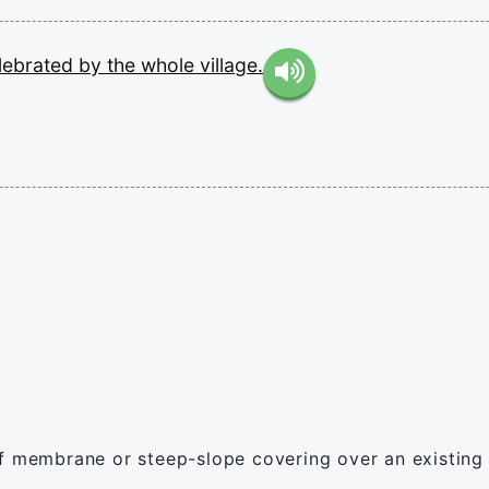
lebrated
by
the
whole
village.
of membrane or steep-slope covering over an existing