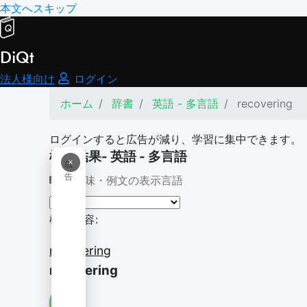
本文へスキップ
DiQt
法人様向け
ログイン
ホーム
辞書
英語 - 多言語
recovering
ログインすると広告が減り、学習に集中できます。
検索結果- 英語 - 多言語
×
広
告
意味・例文の表示言語
検索内容:
recovering
recovering