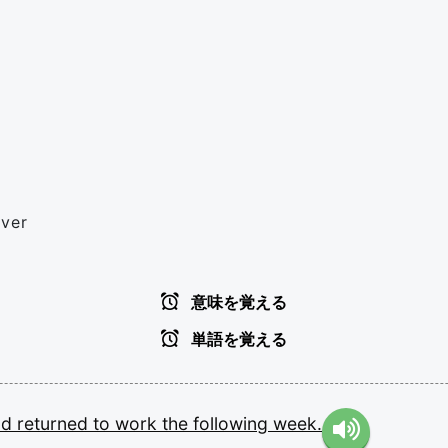
over
意味を覚える
単語を覚える
nd
returned
to
work
the
following
week.