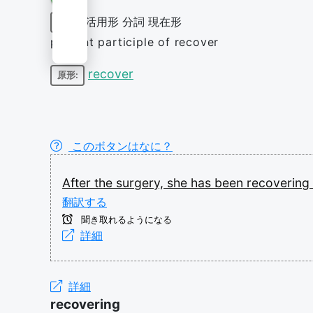
活用形
分詞
現在形
動詞
present participle of recover
recover
原形:
このボタンはなに？
After
the
surgery,
she
has
been
recovering
翻訳する
聞き取れるようになる
詳細
詳細
recovering