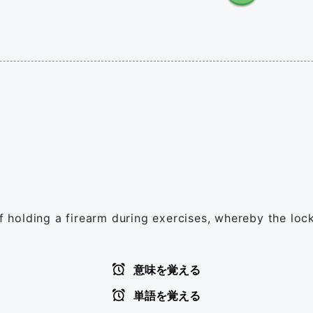
of holding a firearm during exercises, whereby the lock
意味を覚える
単語を覚える