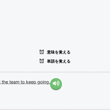
意味を覚える
単語を覚える
d
the
team
to
keep
going.