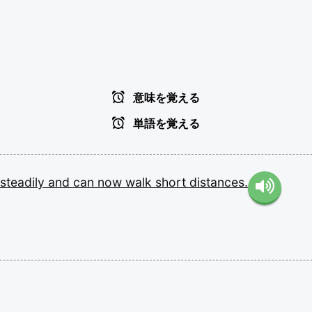
意味を覚える
単語を覚える
steadily
and
can
now
walk
short
distances.