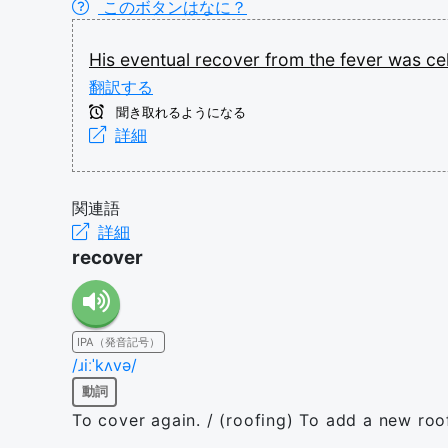
このボタンはなに？
His
eventual
recover
from
the
fever
was
ce
翻訳する
聞き取れるようになる
詳細
関連語
詳細
recover
IPA（発音記号）
/ɹiːˈkʌvə/
動詞
To cover again. / (roofing) To add a new ro