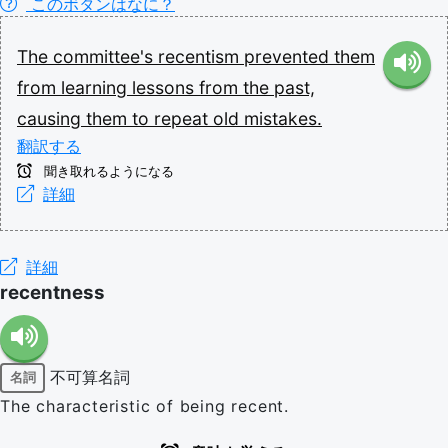
このボタンはなに？
The
committee's
recentism
prevented
them
from
learning
lessons
from
the
past,
causing
them
to
repeat
old
mistakes.
翻訳する
聞き取れるようになる
詳細
詳細
recentness
不可算名詞
名詞
The characteristic of being recent.