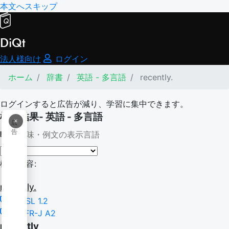
本文へスキップ
DiQt
法人様向け
ログイン
ホーム
辞書
英語 - 多言語
recently.
ログインすると広告が減り、学習に集中できます。
検索結果- 英語 - 多言語
×
広
告
意味・例文の表示言語
検索内容:
recently.
NGSL 1.2
CEFR-J A2
recently