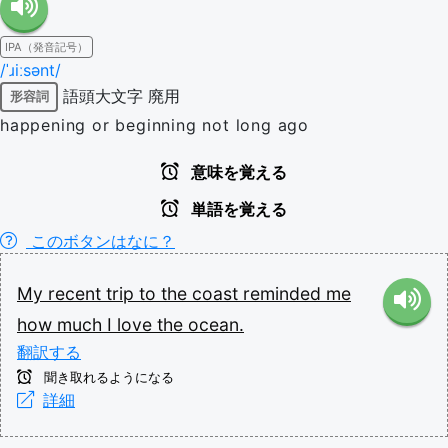
IPA（発音記号）
/ˈɹiːsənt/
語頭大文字
廃用
形容詞
happening or beginning not long ago
意味を覚える
単語を覚える
このボタンはなに？
My
recent
trip
to
the
coast
reminded
me
how
much
I
love
the
ocean.
翻訳する
聞き取れるようになる
詳細