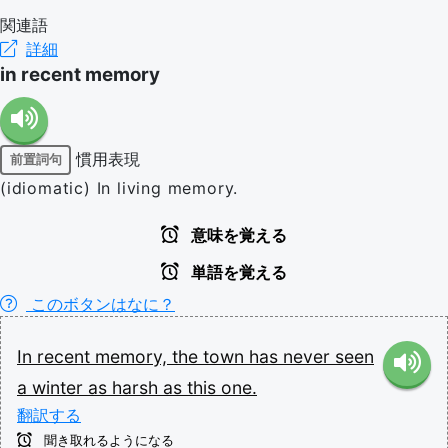
関連語
詳細
in recent memory
慣用表現
前置詞句
(idiomatic) In living memory.
意味を覚える
単語を覚える
このボタンはなに？
In
recent
memory,
the
town
has
never
seen
a
winter
as
harsh
as
this
one.
翻訳する
聞き取れるようになる