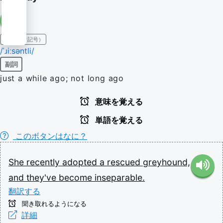
IPA（発音記号）
/ˈɹiːsəntli/
副詞
just a while ago; not long ago
意味を覚える
単語を覚える
このボタンはなに？
She
recently
adopted
a
rescued
greyhound,
and
they've
become
inseparable.
翻訳する
聞き取れるようになる
詳細