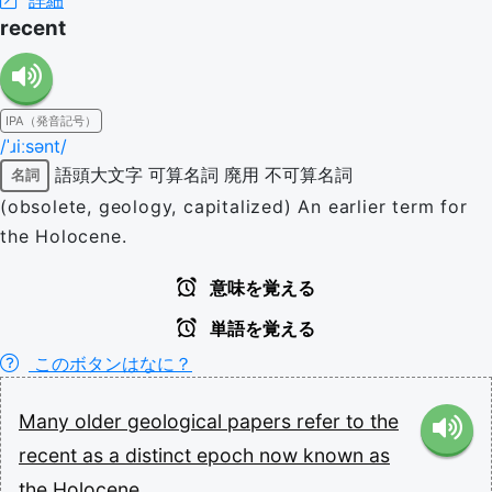
recent
IPA（発音記号）
/ˈɹiːsənt/
語頭大文字
可算名詞
廃用
不可算名詞
名詞
(obsolete, geology, capitalized) An earlier term for
the Holocene.
意味を覚える
単語を覚える
このボタンはなに？
Many
older
geological
papers
refer
to
the
recent
as
a
distinct
epoch
now
known
as
the
Holocene.