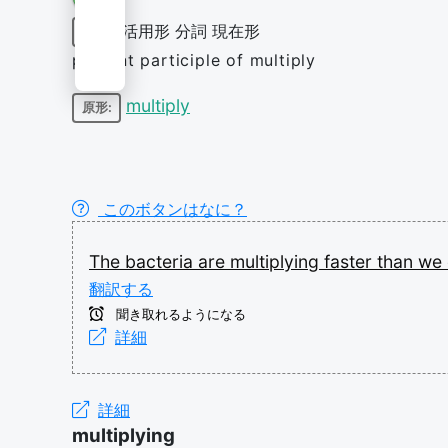
活用形
分詞
現在形
動詞
present participle of multiply
multiply
原形:
このボタンはなに？
The
bacteria
are
multiplying
faster
than
we
翻訳する
聞き取れるようになる
詳細
詳細
multiplying