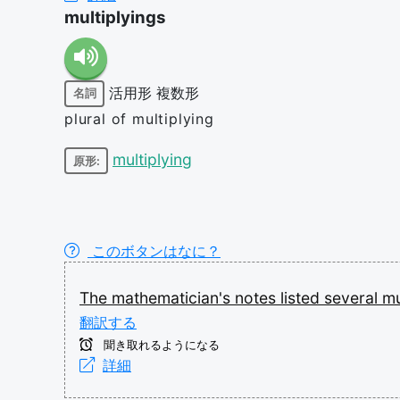
multiplyings
活用形
複数形
名詞
plural of multiplying
multiplying
原形:
このボタンはなに？
The
mathematician's
notes
listed
several
mu
翻訳する
聞き取れるようになる
詳細