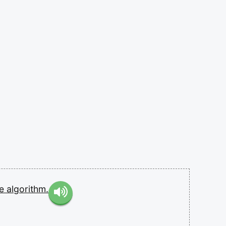
he
algorithm.