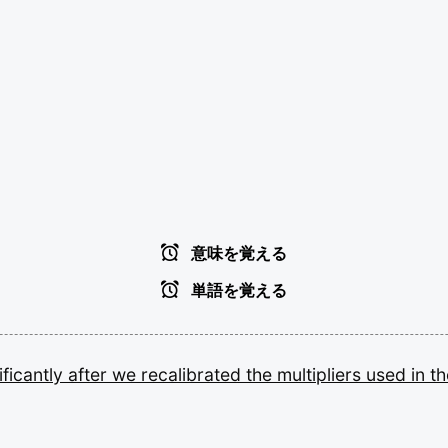
意味を覚える
単語を覚える
ificantly
after
we
recalibrated
the
multipliers
used
in
t