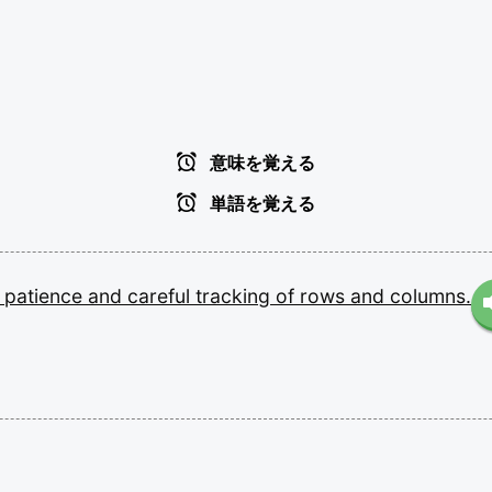
意味を覚える
単語を覚える
s
patience
and
careful
tracking
of
rows
and
columns.