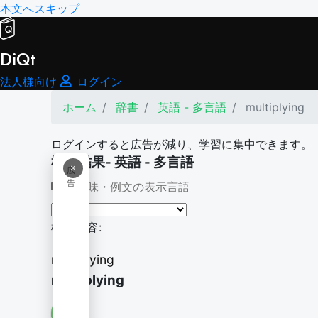
本文へスキップ
DiQt
法人様向け
ログイン
ホーム
辞書
英語 - 多言語
multiplying
ログインすると広告が減り、学習に集中できます。
検索結果- 英語 - 多言語
×
広
告
意味・例文の表示言語
検索内容:
multiplying
multiplying