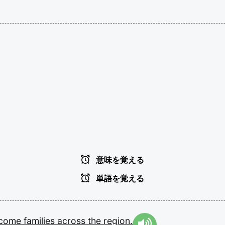
意味を覚える
単語を覚える
ncome
families
across
the
region.