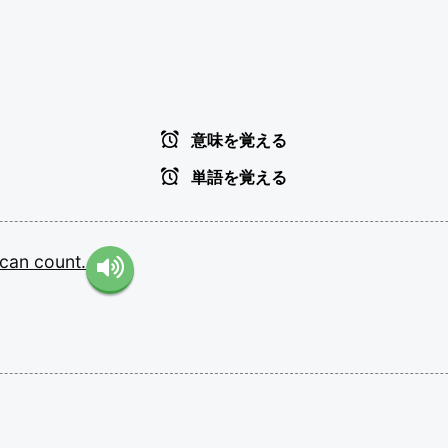
意味を覚える
単語を覚える
can
count.