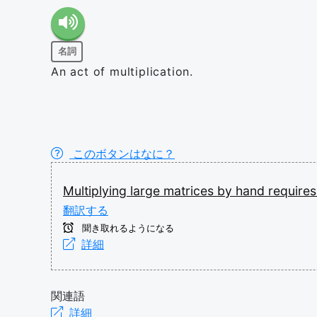
名詞
An act of multiplication.
このボタンはなに？
Multiplying
large
matrices
by
hand
require
翻訳する
聞き取れるようになる
詳細
関連語
詳細