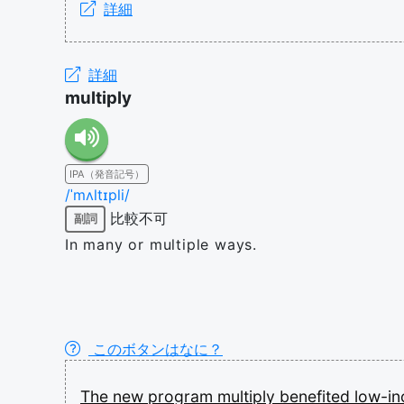
詳細
詳細
multiply
IPA（発音記号）
/ˈmʌltɪpli/
比較不可
副詞
In many or multiple ways.
このボタンはなに？
The
new
program
multiply
benefited
low-i