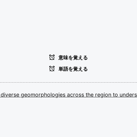
意味を覚える
単語を覚える
d
diverse
geomorphologies
across
the
region
to
under