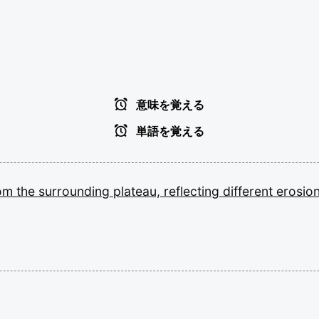
意味を覚える
単語を覚える
rom
the
surrounding
plateau,
reflecting
different
erosio