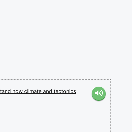
stand
how
climate
and
tectonics