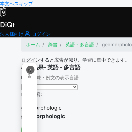
本文へスキップ
DiQt
法人様向け
ログイン
ホーム
辞書
英語 - 多言語
geomorpholo
ログインすると広告が減り、学習に集中できます。
検索結果- 英語 - 多言語
×
広
告
意味・例文の表示言語
検索内容:
geomorphologic
geomorphologic