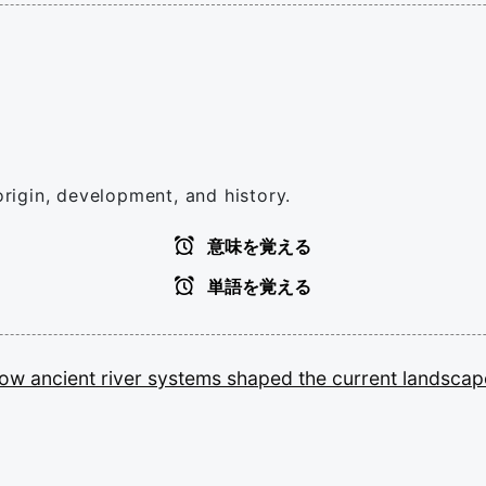
origin, development, and history.
意味を覚える
単語を覚える
how
ancient
river
systems
shaped
the
current
landscap