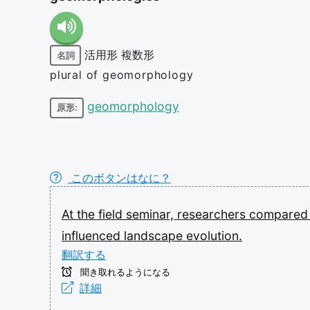
活用形
複数形
名詞
plural of geomorphology
geomorphology
原形:
このボタンはなに？
At
the
field
seminar,
researchers
compare
influenced
landscape
evolution.
翻訳する
聞き取れるようになる
詳細