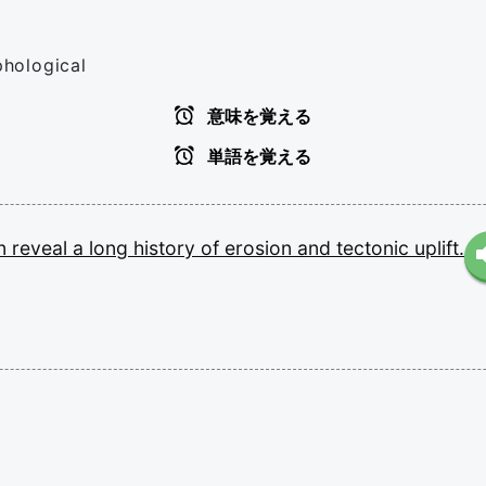
hological
意味を覚える
単語を覚える
n
reveal
a
long
history
of
erosion
and
tectonic
uplift.