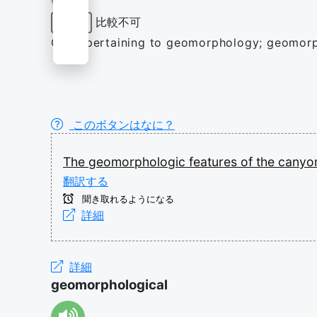
比較不可
形容詞
Of or pertaining to geomorphology; geomorp
このボタンはなに？
The
geomorphologic
features
of
the
canyo
翻訳する
聞き取れるようになる
詳細
詳細
geomorphological