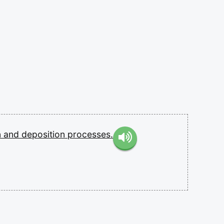
n
and
deposition
processes.