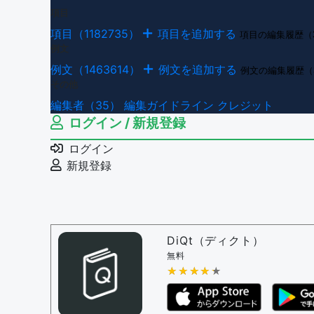
項目
項目（1182735）
項目を追加する
項目の編集履歴（
例文
例文（1463614）
例文を追加する
例文の編集履歴（
その他
編集者（35）
編集ガイドライン
クレジット
ログイン / 新規登録
ログイン
新規登録
DiQt（ディクト）
無料
★★★★★
★★★★★