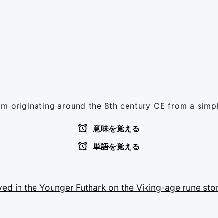
m originating around the 8th century CE from a simplif
意味を覚える
単語を覚える
ved
in
the
Younger
Futhark
on
the
Viking-age
rune
sto