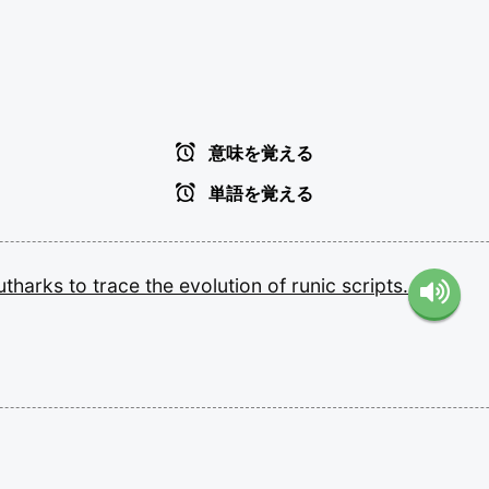
意味を覚える
単語を覚える
utharks
to
trace
the
evolution
of
runic
scripts.