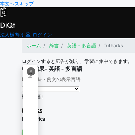
本文へスキップ
DiQt
法人様向け
ログイン
ホーム
辞書
英語 - 多言語
futharks
ログインすると広告が減り、学習に集中できます。
検索結果- 英語 - 多言語
×
広
告
意味・例文の表示言語
検索内容:
futharks
futharks