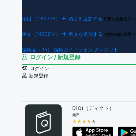
項目
項目（1182735）
項目を追加する
項目の編集履歴（
例文
例文（1463614）
例文を追加する
例文の編集履歴（
その他
編集者（35）
編集ガイドライン
クレジット
ログイン / 新規登録
ログイン
新規登録
DiQt（ディクト）
無料
★★★★★
★★★★★