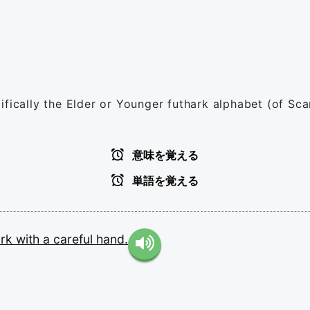
ifically the Elder or Younger futhark alphabet (of Sc
意味を覚える
単語を覚える
ark
with
a
careful
hand.