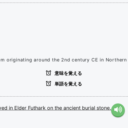
em originating around the 2nd century CE in Northern
意味を覚える
単語を覚える
ved
in
Elder
Futhark
on
the
ancient
burial
stone.