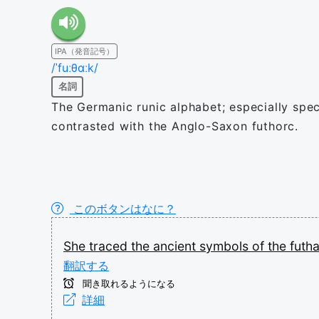
IPA（発音記号）
/ˈfuːθɑːk/
名詞
The Germanic runic alphabet; especially spec
contrasted with the Anglo-Saxon futhorc.
このボタンはなに？
She
traced
the
ancient
symbols
of
the
futh
翻訳する
聞き取れるようになる
詳細