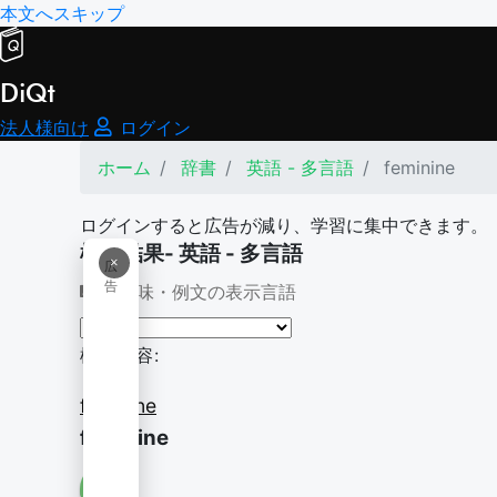
本文へスキップ
DiQt
法人様向け
ログイン
ホーム
辞書
英語 - 多言語
feminine
ログインすると広告が減り、学習に集中できます。
検索結果- 英語 - 多言語
×
広
告
意味・例文の表示言語
検索内容:
feminine
feminine