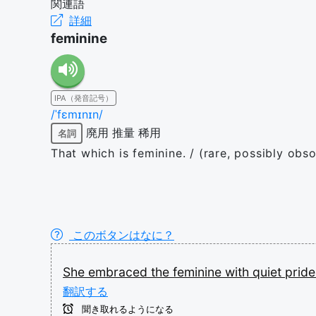
関連語
詳細
feminine
IPA（発音記号）
/ˈfɛmɪnɪn/
廃用
推量
稀用
名詞
That which is feminine. / (rare, possibly ob
このボタンはなに？
She
embraced
the
feminine
with
quiet
pride
翻訳する
聞き取れるようになる