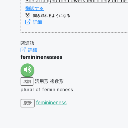
She
arranged
the
flowers
femininely
on
the
翻訳する
聞き取れるようになる
詳細
関連語
詳細
femininenesses
活用形
複数形
名詞
plural of feminineness
feminineness
原形: