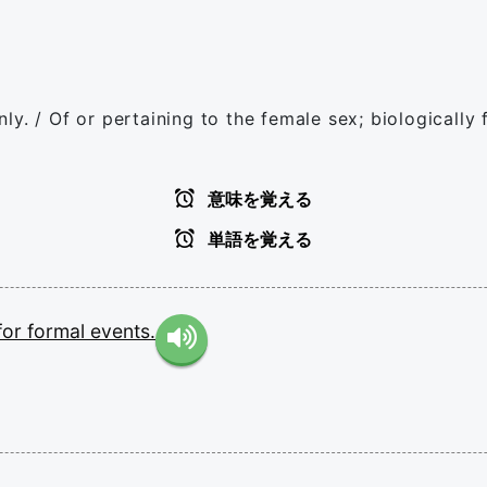
y. / Of or pertaining to the female sex; biologically 
意味を覚える
単語を覚える
for
formal
events.