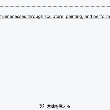
mininenesses
through
sculpture,
painting,
and
perform
意味を覚える