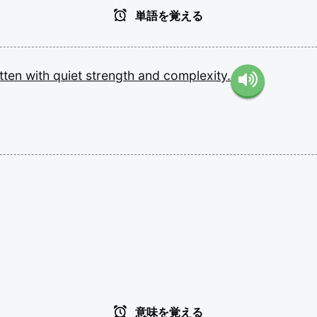
単語を覚える
itten
with
quiet
strength
and
complexity.
意味を覚える