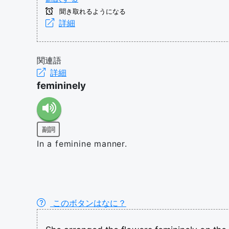
聞き取れるようになる
詳細
関連語
詳細
femininely
副詞
In a feminine manner.
このボタンはなに？