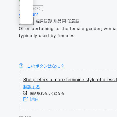
IPA（発音記号）
/ˈfɛmɪnɪn/
名詞語形
別品詞
任意語
形容詞
Of or pertaining to the female gender; womanl
typically used by females.
このボタンはなに？
She
prefers
a
more
feminine
style
of
dress
翻訳する
聞き取れるようになる
詳細