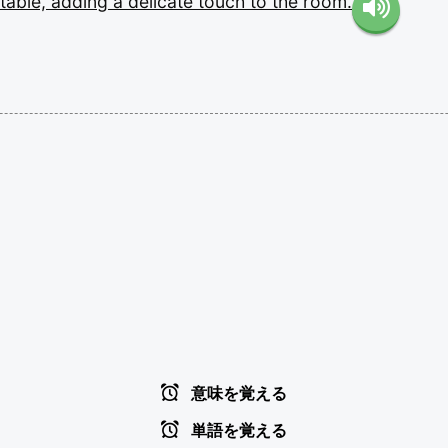
table,
adding
a
delicate
touch
to
the
room.
意味を覚える
単語を覚える