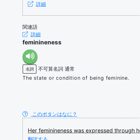
詳細
関連語
詳細
feminineness
不可算名詞
通常
名詞
The state or condition of being feminine.
このボタンはなに？
Her
feminineness
was
expressed
through
h
翻訳する