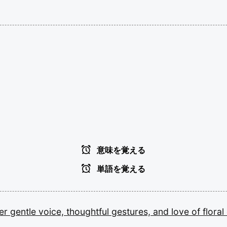
意味を覚える
単語を覚える
er
gentle
voice,
thoughtful
gestures,
and
love
of
floral