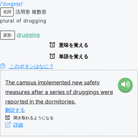
/ˈdɹʌɡɪŋz/
活用形
複数形
名詞
plural of drugging
drugging
原形:
意味を覚える
単語を覚える
このボタンはなに？
The
campus
implemented
new
safety
measures
after
a
series
of
druggings
were
reported
in
the
dormitories.
翻訳する
聞き取れるようになる
詳細