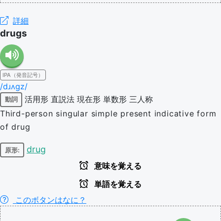
詳細
drugs
IPA（発音記号）
/dɹʌɡz/
活用形
直説法
現在形
単数形
三人称
動詞
Third-person singular simple present indicative form
of drug
drug
原形:
意味を覚える
単語を覚える
このボタンはなに？