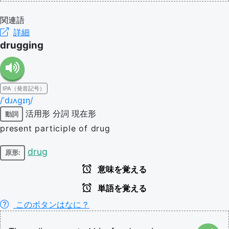
関連語
詳細
drugging
IPA（発音記号）
/ˈdɹʌɡɪŋ/
活用形
分詞
現在形
動詞
present participle of drug
drug
原形:
意味を覚える
単語を覚える
このボタンはなに？