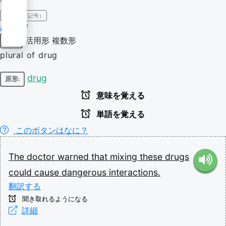
IPA（発音記号）
/dɹʌɡz/
活用形
複数形
名詞
plural of drug
drug
原形:
意味を覚える
単語を覚える
このボタンはなに？
The
doctor
warned
that
mixing
these
drugs
could
cause
dangerous
interactions.
翻訳する
聞き取れるようになる
詳細