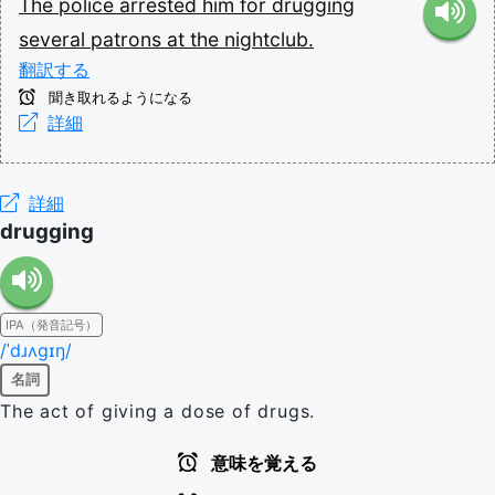
The
police
arrested
him
for
drugging
several
patrons
at
the
nightclub.
翻訳する
聞き取れるようになる
詳細
詳細
drugging
IPA（発音記号）
/ˈdɹʌɡɪŋ/
名詞
The act of giving a dose of drugs.
意味を覚える