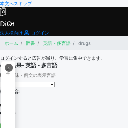
本文へスキップ
DiQt
法人様向け
ログイン
ホーム
辞書
英語 - 多言語
drugs
ログインすると広告が減り、学習に集中できます。
検索結果- 英語 - 多言語
×
広
告
意味・例文の表示言語
検索内容:
drugs
drugs