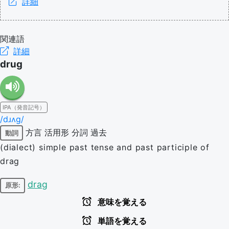
詳細
関連語
詳細
drug
IPA（発音記号）
/dɹʌɡ/
方言
活用形
分詞
過去
動詞
(dialect) simple past tense and past participle of
drag
drag
原形:
意味を覚える
単語を覚える