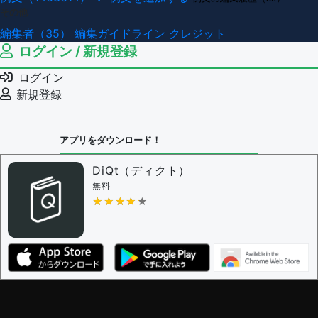
その他
編集者（35）
編集ガイドライン
クレジット
ログイン / 新規登録
ログイン
新規登録
アプリをダウンロード！
DiQt（ディクト）
無料
★★★★★
★★★★★