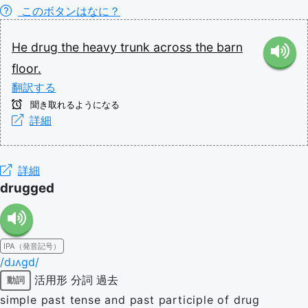
このボタンはなに？
He
drug
the
heavy
trunk
across
the
barn
floor.
翻訳する
聞き取れるようになる
詳細
詳細
drugged
IPA（発音記号）
/dɹʌɡd/
活用形
分詞
過去
動詞
simple past tense and past participle of drug