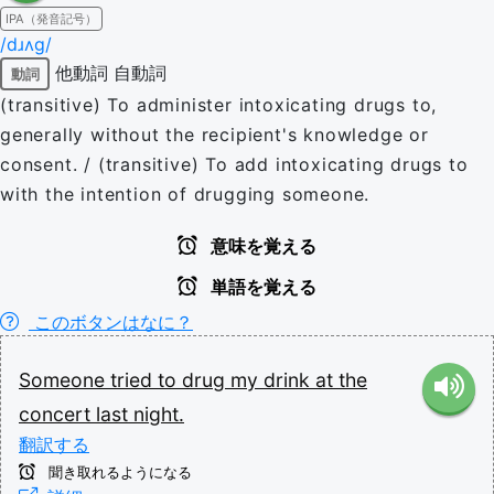
IPA（発音記号）
/dɹʌɡ/
他動詞
自動詞
動詞
(transitive) To administer intoxicating drugs to,
generally without the recipient's knowledge or
consent. / (transitive) To add intoxicating drugs to
with the intention of drugging someone.
意味を覚える
単語を覚える
このボタンはなに？
Someone
tried
to
drug
my
drink
at
the
concert
last
night.
翻訳する
聞き取れるようになる