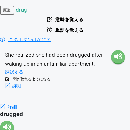
drug
原形:
意味を覚える
単語を覚える
このボタンはなに？
She
realized
she
had
been
drugged
after
waking
up
in
an
unfamiliar
apartment.
翻訳する
聞き取れるようになる
詳細
詳細
drugged